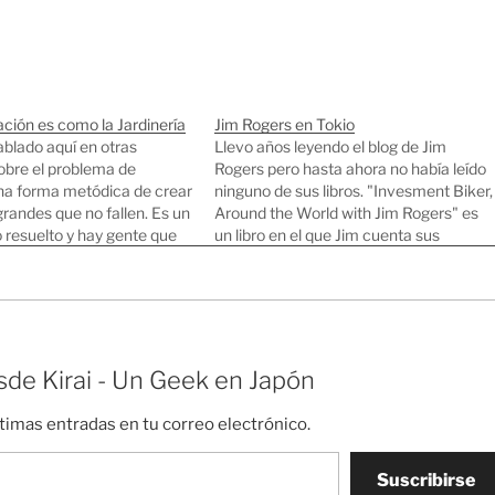
ción es como la Jardinería
Jim Rogers en Tokio
blado aquí en otras
Llevo años leyendo el blog de Jim
obre el problema de
Rogers pero hasta ahora no había leído
na forma metódica de crear
ninguno de sus libros. "Invesment Biker,
randes que no fallen. Es un
Around the World with Jim Rogers" es
 resuelto y hay gente que
un libro en el que Jim cuenta sus
ndo sus vidas a encontrar
aventuras dando la vuelta al mundo en
digmas y cambiar la forma
moto a finales de los 80 y principios…
r que tenemos, pero hay
de Kirai - Un Geek en Japón
ltimas entradas en tu correo electrónico.
Suscribirse