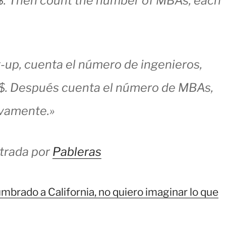
$. Then count the number of MBAs, each
t-up, cuenta el número de ingenieros,
0$. Después cuenta el número de MBAs,
vamente.»
trada por
Pableras
mbrado a California, no quiero imaginar lo que