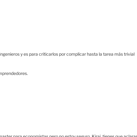
ngenieros y es para criticarlos por complicar hasta la tarea más trivial
 emprendedores.
ster para economistas pero no estoy seguro. Kirai, tienes que aclara