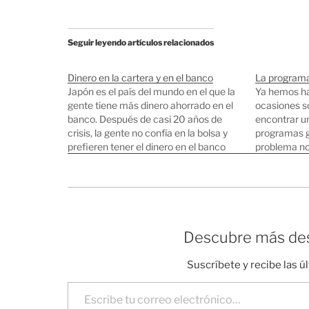
Seguir leyendo artículos relacionados
Dinero en la cartera y en el banco
La programa
Japón es el país del mundo en el que la
Ya hemos ha
gente tiene más dinero ahorrado en el
ocasiones s
banco. Después de casi 20 años de
encontrar u
crisis, la gente no confía en la bolsa y
programas g
prefieren tener el dinero en el banco
problema no
(Aunque los tipos de interés estén por
está dedica
los suelos). En…
nuevos para
de programa
otra…
Descubre más des
Suscríbete y recibe las ú
Escribe tu correo electrónico…