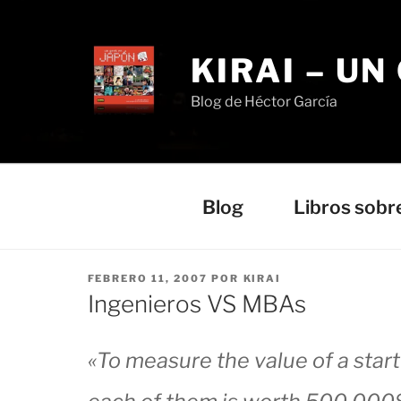
Saltar
al
contenido
KIRAI – UN
Blog de Héctor García
Blog
Libros sobr
PUBLICADO
FEBRERO 11, 2007
POR
KIRAI
EL
Ingenieros VS MBAs
«To measure the value of a start