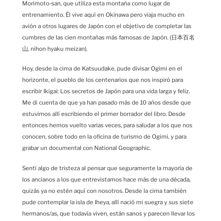
Morimoto-san, que utiliza esta montaña como lugar de
entrenamiento. Él vive aquí en Okinawa pero viaja mucho en
avión a otros lugares de Japón con el objetivo de completar las
cumbres de las cien montañas más famosas de Japón. (日本百名
山, nihon hyaku meizan).
Hoy, desde la cima de Katsuudake, pude divisar Ogimi en el
horizonte, el pueblo de los centenarios que nos inspiró para
escribir Ikigai: Los secretos de Japón para una vida larga y feliz.
Me di cuenta de que ya han pasado más de 10 años desde que
estuvimos allí escribiendo el primer borrador del libro. Desde
entonces hemos vuelto varias veces, para saludar a los que nos
conocen, sobre todo en la oficina de turismo de Ogimi, y para
grabar un documental con National Geographic.
Sentí algo de tristeza al pensar que seguramente la mayoría de
los ancianos a los que entrevistamos hace más de una década,
quizás ya no estén aquí con nosotros. Desde la cima también
pude contemplar la isla de Iheya, allí nació mi suegra y sus siete
hermanos/as, que todavía viven, están sanos y parecen llevar los