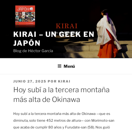
Saltar
al
contenido
KIRAI – UN GEEK EN
JAPÓN
Blog de Héctor García
Menú
PUBLICADO
JUNIO 27, 2025
POR
KIRAI
EL
Hoy subí a la tercera montaña
más alta de Okinawa
Hoy subí a la tercera montaña más alta de Okinawa —que es
diminuta, solo tiene 452 metros de altura— con Morimoto-san
que acaba de cumplir 80 años y Furudate-san (58). Nos guió