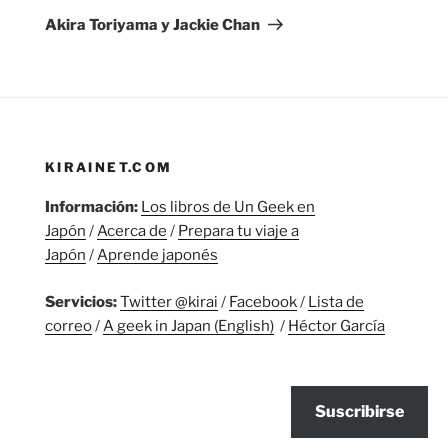
entrada
Akira Toriyama y Jackie Chan
KIRAINET.COM
Información:
Los libros de Un Geek en
Japón
/
Acerca de
/
Prepara tu viaje a
Japón
/
Aprende japonés
Servicios:
Twitter @kirai
/
Facebook
/
Lista de
correo
/
A geek in Japan (English)
/
Héctor García
Suscribirse