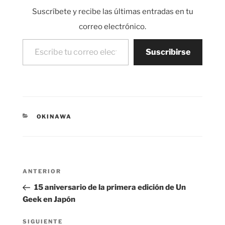
Suscríbete y recibe las últimas entradas en tu
correo electrónico.
Escribe tu correo electrónico…
Suscribirse
CATEGORÍAS
OKINAWA
Navegación
Entrada
ANTERIOR
de
anterior:
15 aniversario de la primera edición de Un
entradas
Geek en Japón
Siguiente
SIGUIENTE