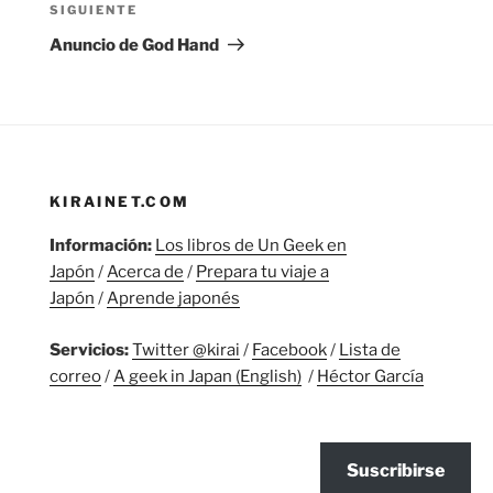
Siguiente
SIGUIENTE
entrada
Anuncio de God Hand
KIRAINET.COM
Información:
Los libros de Un Geek en
Japón
/
Acerca de
/
Prepara tu viaje a
Japón
/
Aprende japonés
Servicios:
Twitter @kirai
/
Facebook
/
Lista de
correo
/
A geek in Japan (English)
/
Héctor García
Suscribirse