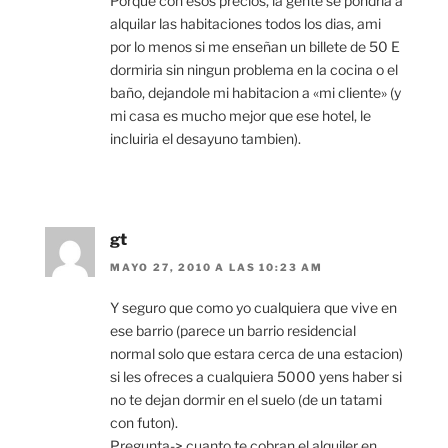
Porque con esos precios, la gente se pondria a
alquilar las habitaciones todos los dias, ami
por lo menos si me enseñan un billete de 50 E
dormiria sin ningun problema en la cocina o el
baño, dejandole mi habitacion a «mi cliente» (y
mi casa es mucho mejor que ese hotel, le
incluiria el desayuno tambien).
gt
MAYO 27, 2010 A LAS 10:23 AM
Y seguro que como yo cualquiera que vive en
ese barrio (parece un barrio residencial
normal solo que estara cerca de una estacion)
si les ofreces a cualquiera 5000 yens haber si
no te dejan dormir en el suelo (de un tatami
con futon).
Pregunta-> cuanto te cobran el alquiler en