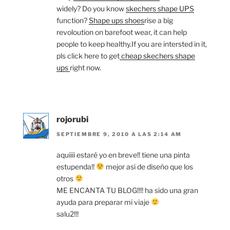
widely? Do you know
skechers shape UPS
function?
Shape ups shoes
rise a big
revoloution on barefoot wear, it can help
people to keep healthy.If you are intersted in it,
pls click here to get
cheap skechers shape
ups
right now.
rojorubi
SEPTIEMBRE 9, 2010 A LAS 2:14 AM
aquiiii estaré yo en breve!! tiene una pinta
estupenda!!
mejor asi de diseño que los
otros
ME ENCANTA TU BLOG!!!! ha sido una gran
ayuda para preparar mi viaje
salu2!!!