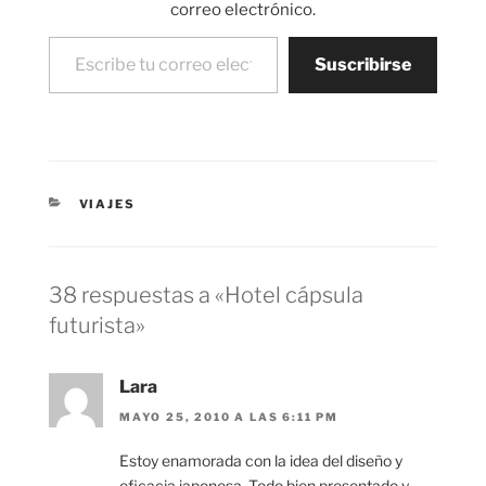
arquitectos,
correo electrónico.
preocupados ante un
Escribe tu correo electrónico…
futuro de…
Suscribirse
CATEGORÍAS
VIAJES
38 respuestas a «Hotel cápsula
futurista»
Lara
MAYO 25, 2010 A LAS 6:11 PM
Estoy enamorada con la idea del diseño y
eficacia japonesa. Todo bien presentado y