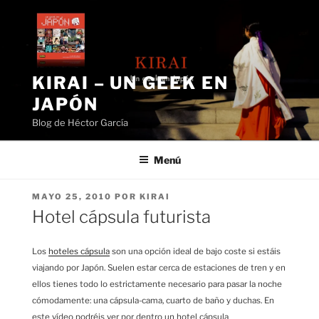
Saltar
al
contenido
KIRAI – UN GEEK EN
JAPÓN
Blog de Héctor García
Menú
PUBLICADO
MAYO 25, 2010
POR
KIRAI
EL
Hotel cápsula futurista
Los
hoteles cápsula
son una opción ideal de bajo coste si estáis
viajando por Japón. Suelen estar cerca de estaciones de tren y en
ellos tienes todo lo estrictamente necesario para pasar la noche
cómodamente: una cápsula-cama, cuarto de baño y duchas. En
este vídeo podréis ver por dentro un hotel cápsula