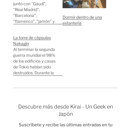
junto con "Gaudí",
"Real Madrid",
"Barcelona",
Dormir dentro de una
"flamenco", "jamón" y
estantería
"paella"; son algunos
de los términos de
La torre de cápsulas
nuestra lengua y
Nakagin
cultura más conocidos
Al terminar la segunda
en el mundo. Estos son
guerra mundial el 98%
los anuncios de un
de los edificios y casas
hotel cápsula llamado
de Tokio habían sido
"Siesta" cerca de
destruidos. Durante la
Shibuya. Los hoteles
reconstrucción del país
cápsula se suelen usar
varios arquitectos
en caso de…
pensaron que el futuro
de la arquitectura
debería ser lo más
Descubre más desde Kirai - Un Geek en
“modular” posible,
Japón
formaban parte del
movimiento
Suscríbete y recibe las últimas entradas en tu
metabólico. Estos