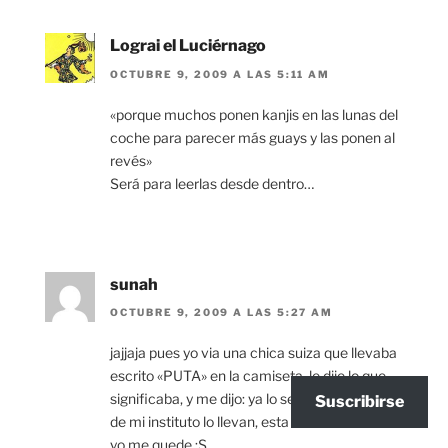
Lograi el Luciérnago
OCTUBRE 9, 2009 A LAS 5:11 AM
«porque muchos ponen kanjis en las lunas del
coche para parecer más guays y las ponen al
revés»
Será para leerlas desde dentro…
sunah
OCTUBRE 9, 2009 A LAS 5:27 AM
jajjaja pues yo via una chica suiza que llevaba
escrito «PUTA» en la camiseta, le dije lo que
significaba, y me dijo: ya lo se, todas las chicas
Suscribirse
de mi instituto lo llevan, esta a la moda.
yo me quede :S