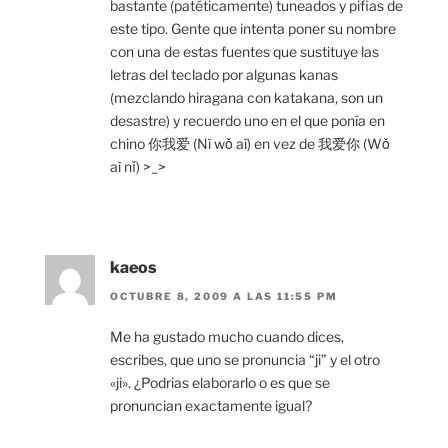
bastante (patéticamente) tuneados y pifias de
este tipo. Gente que intenta poner su nombre
con una de estas fuentes que sustituye las
letras del teclado por algunas kanas
(mezclando hiragana con katakana, son un
desastre) y recuerdo uno en el que ponía en
chino 你我爱 (Nì wǒ aì) en vez de 我爱你 (Wǒ
aì nǐ) >_>
kaeos
OCTUBRE 8, 2009 A LAS 11:55 PM
Me ha gustado mucho cuando dices,
escribes, que uno se pronuncia “ji” y el otro
«ji». ¿Podrias elaborarlo o es que se
pronuncian exactamente igual?