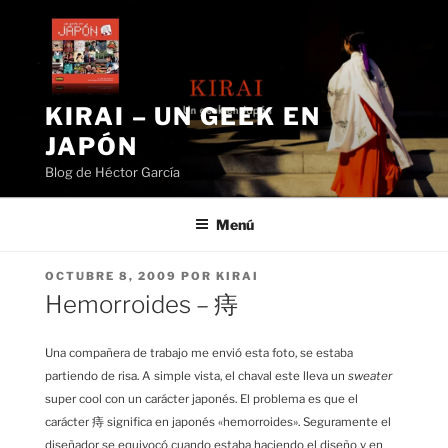
Saltar
al
contenido
KIRAI – UN GEEK EN
JAPÓN
Blog de Héctor García
Menú
PUBLICADO
OCTUBRE 8, 2009
POR
KIRAI
EL
Hemorroides – 痔
Una compañera de trabajo me envió esta foto, se estaba
partiendo de risa. A simple vista, el chaval este lleva un
sweater
super cool con un carácter japonés. El problema es que el
carácter 痔 significa en japonés «hemorroides». Seguramente el
diseñador se equivocó cuando estaba haciendo el diseño y en