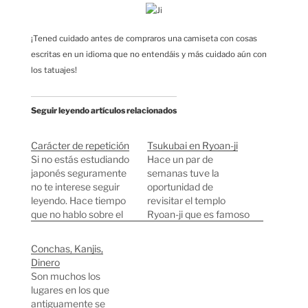
¡Tened cuidado antes de compraros una camiseta con cosas
escritas en un idioma que no entendáis y más cuidado aún con
los tatuajes!
Seguir leyendo artículos relacionados
Carácter de repetición
Tsukubai en Ryoan-ji
Si no estás estudiando
Hace un par de
japonés seguramente
semanas tuve la
no te interese seguir
oportunidad de
leyendo. Hace tiempo
revisitar el templo
que no hablo sobre el
Ryoan-ji que es famoso
idioma japones.
por su jardín seco. Lo
Después de mucho
que no saben muchos
Conchas, Kanjis,
años sigo aprendiendo
es que en la parte
Dinero
cosas nuevas cada día.
trasera del templo hay
Son muchos los
Hoy me entró
una tsukubai, una
lugares en los que
curiosidad por saber
fuente de piedra a la
antiguamente se