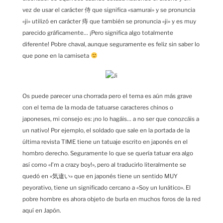
vez de usar el carácter 侍 que significa «samurai» y se pronuncia
«ji» utilizó en carácter 痔 que también se pronuncia «ji» y es muy
parecido gráficamente… ¡Pero significa algo totalmente
diferente! Pobre chaval, aunque seguramente es feliz sin saber lo
que pone en la camiseta
Os puede parecer una chorrada pero el tema es aún más grave
con el tema de la moda de tatuarse caracteres chinos o
japoneses, mi consejo es: ¡no lo hagáis… a no ser que conozcáis a
un nativo! Por ejemplo, el soldado que sale en la portada de la
última revista TIME tiene un tatuaje escrito en japonés en el
hombro derecho. Seguramente lo que se quería tatuar era algo
así como «I’m a crazy boy!», pero al traducirlo literalmente se
quedó en «気違い» que en japonés tiene un sentido MUY
peyorativo, tiene un significado cercano a «Soy un lunático». El
pobre hombre es ahora objeto de burla en muchos foros de la red
aquí en Japón.