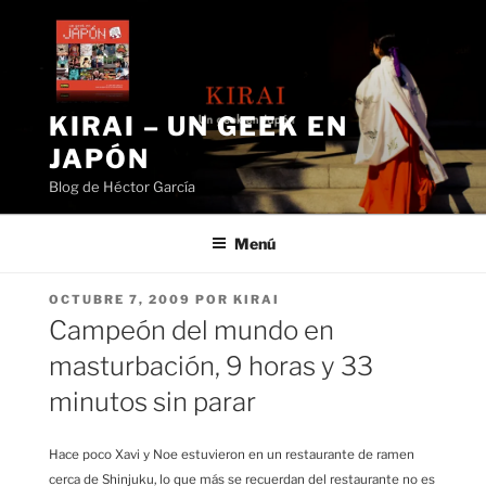
Saltar
al
contenido
KIRAI – UN GEEK EN
JAPÓN
Blog de Héctor García
Menú
PUBLICADO
OCTUBRE 7, 2009
POR
KIRAI
EL
Campeón del mundo en
masturbación, 9 horas y 33
minutos sin parar
Hace poco Xavi y Noe estuvieron en un restaurante de ramen
cerca de Shinjuku, lo que más se recuerdan del restaurante no es