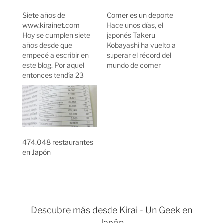
Siete años de
Comer es un deporte
www.kirainet.com
Hace unos días, el
Hoy se cumplen siete
japonés Takeru
años desde que
Kobayashi ha vuelto a
empecé a escribir en
superar el récord del
este blog. Por aquel
mundo de comer
entonces tendía 23
perritos calientes
años, ahora estoy a
superando su récord
punto de cumplir 30.
anterior. Durante 12
Durante estos años
minutos comió 53 y
han pasado y
3/4 perritos calientes y
cambiado muchas
ha conseguido
cosas en el mundo, en
coronarse como
474.048 restaurantes
Internet, en este blog y
campeón mundial
en Japón
en mi vida. Gracias a
durante 6 años
todos…
consecutivos. Lo
sorprendente es que
Kobayashi se dedica…
Descubre más desde Kirai - Un Geek en
Japón