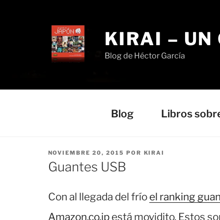
Saltar
al
contenido
KIRAI – UN
Blog de Héctor García
Blog
Libros sobr
PUBLICADO
NOVIEMBRE 20, 2015
POR
KIRAI
EL
Guantes USB
Con al llegada del frío
el ranking gua
Amazon.co.jp
está movidito. Estos so