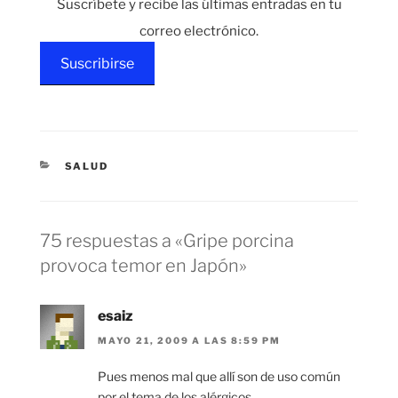
Suscríbete y recibe las últimas entradas en tu
correo electrónico.
Suscribirse
CATEGORÍAS
SALUD
75 respuestas a «Gripe porcina
provoca temor en Japón»
esaiz
MAYO 21, 2009 A LAS 8:59 PM
Pues menos mal que allí son de uso común
por el tema de los alérgicos.