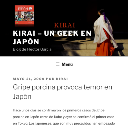
Saltar
al
contenido
KIRAI – UN GEEK EN
JAPÓN
Blog de Héctor García
Menú
PUBLICADO
MAYO 21, 2009
POR
KIRAI
EL
Gripe porcina provoca temor en
Japón
Hace unos días se confirmaron los primeros casos de gripe
porcina en Japón cerca de Kobe y ayer se confirmó el primer caso
en Tokyo. Los japoneses, que son muy precavidos han empezado