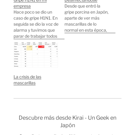
empresa
Desde que entró la
Hace poco se dio un
gripe porcina en Japón,
caso de gripe H1N1. En
aparte de ver más
seguida se dio la voz de
mascarillas de lo
alarma y tuvimos que
normal en esta época,
parar de trabajar todos
también estoy viendo
al instante e ir al
en algunos lugares
hospital a que
dispensadores de
hacernos pruebas para
alcohol etílico para
ver si algún otro
limpiarse las manos.
empleado estaba
Estos dispensadores
infectado. Cuando
se ven sobre todo en
La crisis de las
volvimos a las oficinas,
restaurantes, escuelas
mascarillas
tuvimos que
y centros públicos.
desinfectarnos…
Fijaos en lo super-
precavido que…
Descubre más desde Kirai - Un Geek en
Japón