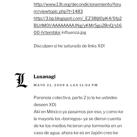
http://www.13t.org/decondicionamiento/foru
m/viewtopic.php?t=1483
http://3.bp.blogspot.com/_EZ38IjI0pK4/Sfp2
BUrlM0I/AAAAAAAAJNg/yKMr5gu2BnQ/s16
00-h/temblor
influenza.jpg
Disculpen si he saturado de links XD!
Lusanagi
MAYO 21, 2009 A LAS 11:04 PM
Paranoia colectiva, parte 2 (o la ke ustedes
deseen XD)
Akí en México ya pasamos por eso, y como ke
la mayoría los «borregos» ya se dieron cuenta
de ke los medios hicieron una tormenta en un
vaso de agua. ahora ke es en Japón creo ke