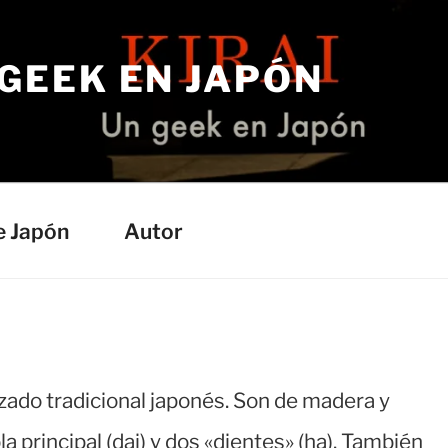
 GEEK EN JAPÓN
e Japón
Autor
lzado tradicional japonés. Son de madera y
 principal (dai) y dos «dientes» (ha). También