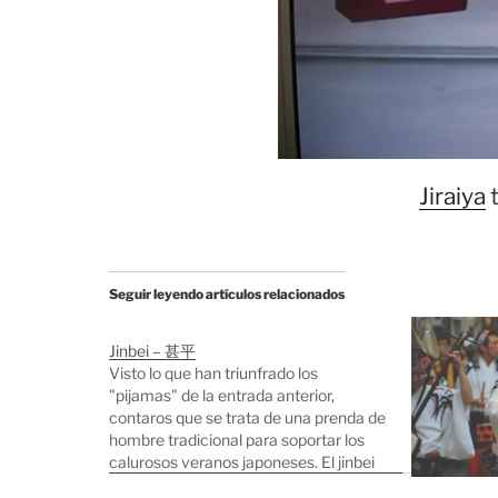
Jiraiya
t
Seguir leyendo artículos relacionados
Jinbei – 甚平
Visto lo que han triunfrado los
"pijamas" de la entrada anterior,
contaros que se trata de una prenda de
hombre tradicional para soportar los
calurosos veranos japoneses. El jinbei
es muy fresquito, es ancho, puedes