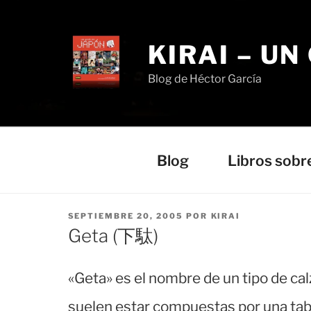
Saltar
al
contenido
KIRAI – UN
Blog de Héctor García
Blog
Libros sobr
PUBLICADO
SEPTIEMBRE 20, 2005
POR
KIRAI
EL
Geta (下駄)
«Geta» es el nombre de un tipo de ca
suelen estar compuestas por una tabla