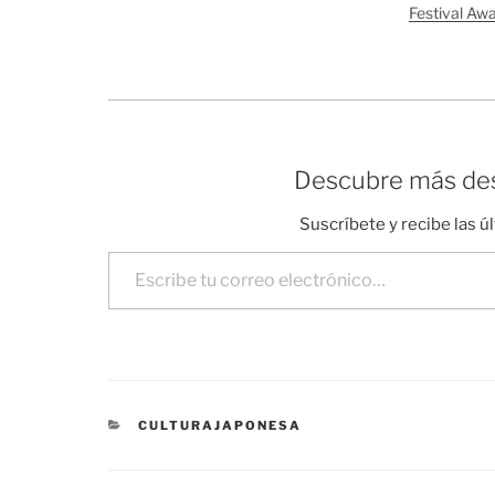
llevar el pecho al aire prácticamente, y
Festival Aw
lleva agujeritos en los hombros y en
los…
Descubre más des
Suscríbete y recibe las ú
Escribe tu correo electrónico…
CATEGORÍAS
CULTURAJAPONESA