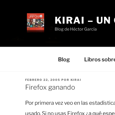
Saltar
al
contenido
KIRAI – UN
Blog de Héctor García
Blog
Libros sobr
PUBLICADO
FEBRERO 22, 2005
POR
KIRAI
EL
Firefox ganando
Por primera vez veo en las estadísti
usado. Si no usas Firefox
¿a qué espe