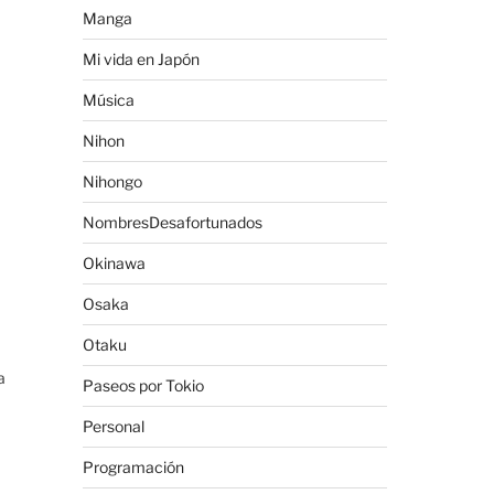
Manga
Mi vida en Japón
Música
Nihon
Nihongo
NombresDesafortunados
Okinawa
Osaka
Otaku
a
Paseos por Tokio
Personal
Programación