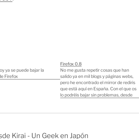
Firefox 0.8
hoy ya se puede bajar la
No me gusta repetir cosas que han
de Firefox
salido ya en mil blogs y páginas webs,
pero he encontrado el mirror de rediris
que está aquí en España. Con el que os
lo podréis bajar sin problemas, desde
los servidores de los EEUU es
complicado bajarselo porque no
responden o van…
de Kirai - Un Geek en Japón