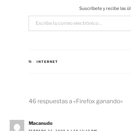
Suscríbete y recibe las ú
Escribe tu correo electrónico…
CATEGORÍAS
INTERNET
46 respuestas a «Firefox ganando»
Macanudo
FEBRERO 22, 2005 A LAS 12:10 PM