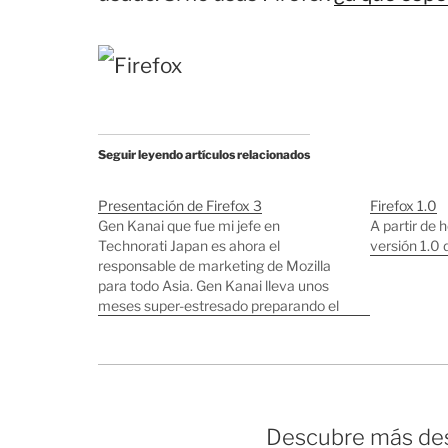
Seguir leyendo artículos relacionados
Presentación de Firefox 3
Firefox 1.0
Gen Kanai que fue mi jefe en
A partir de 
Technorati Japan es ahora el
versión 1.0 
responsable de marketing de Mozilla
para todo Asia. Gen Kanai lleva unos
meses super-estresado preparando el
lanzamiento de Firefox 3, que supongo
que ya os habéis bajado todos, y esta es
su sonrisa después del lanzamiento: Lo
que…
Descubre más des