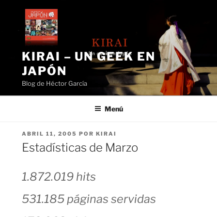
Saltar
al
contenido
KIRAI – UN GEEK EN
JAPÓN
Blog de Héctor García
Menú
PUBLICADO
ABRIL 11, 2005
POR
KIRAI
EL
Estadísticas de Marzo
1.872.019 hits
531.185 páginas servidas