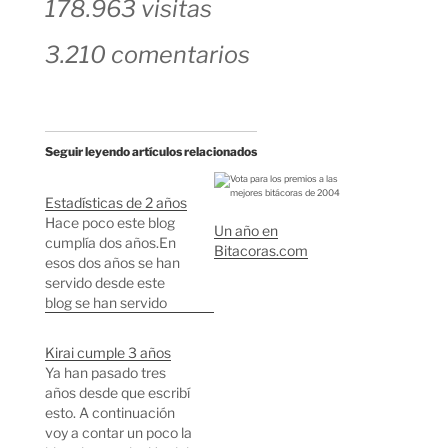
178.963 visitas
3.210 comentarios
Seguir leyendo artículos relacionados
Estadísticas de 2 años
Hace poco este blog
Un año en
cumplía dos años.En
Bitacoras.com
esos dos años se han
servido desde este
blog se han servido
3.252.421 páginas, con
2.157.326 visitantes
Kirai cumple 3 años
únicos. El mes con más
Ya han pasado tres
visitas fue Marzo de
años desde que escribí
2005 con 201.877 y el
esto. A continuación
segundo més con más
voy a contar un poco la
visitas fue Enero de