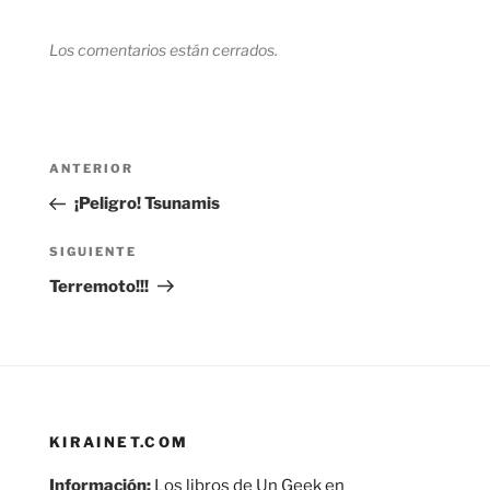
Los comentarios están cerrados.
Navegación
Entrada
ANTERIOR
de
anterior:
¡Peligro! Tsunamis
entradas
Siguiente
SIGUIENTE
entrada
Terremoto!!!
KIRAINET.COM
Información:
Los libros de Un Geek en