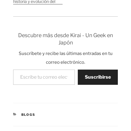
historia y evolución del
2006 con 135.563.
blog durante estos
Mi…
años. Nota: voy a
considerar Pageview
equivalente a Visita
aunque no es correcto
Descubre más desde Kirai - Un Geek en
para hacer la lectura
Japón
más sencilla a los no
expertos y porque no…
Suscríbete y recibe las últimas entradas en tu
correo electrónico.
Escribe tu correo electrónico…
Suscribirse
CATEGORÍAS
BLOGS