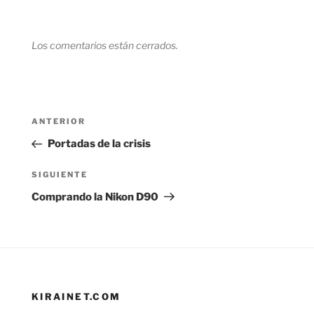
Los comentarios están cerrados.
Navegación
Entrada
ANTERIOR
de
anterior:
Portadas de la crisis
entradas
Siguiente
SIGUIENTE
entrada
Comprando la Nikon D90
KIRAINET.COM