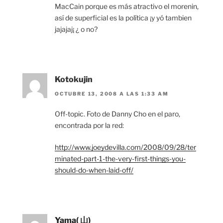
MacCain porque es más atractivo el morenin,
así de superficial es la política ¡y yó tambien
jajajaj¡ ¿ o no?
Kotokujin
OCTUBRE 13, 2008 A LAS 1:33 AM
Off-topic. Foto de Danny Cho en el paro,
encontrada por la red:
http://www.joeydevilla.com/2008/09/28/ter
minated-part-1-the-very-first-things-you-
should-do-when-laid-off/
Yama( 山)