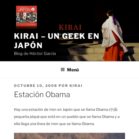
Saltar
al
contenido
KIRAI – UN GEEK EN
JAPÓN
Blog de Héctor García
Menú
PUBLICADO
OCTUBRE 10, 2008
POR
KIRAI
EL
Estación Obama
Hay una estación de tren en Japón que se llama Obama (小浜:
pequeña playa) que está en un pueblo que se llama Obama y a
ella llega una línea de tren que se llama Obama.