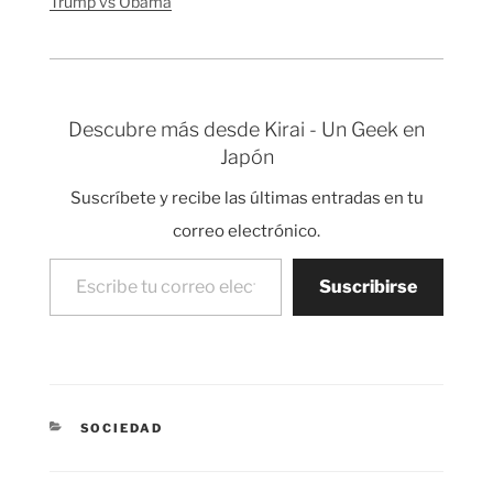
Trump vs Obama
Descubre más desde Kirai - Un Geek en
Japón
Suscríbete y recibe las últimas entradas en tu
correo electrónico.
Escribe tu correo electrónico…
Suscribirse
CATEGORÍAS
SOCIEDAD