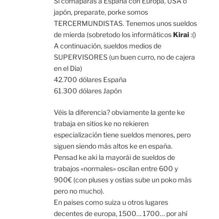
Si comaparas a España con Europa, USA o
japón, preparate, porke somos
TERCERMUNDISTAS. Tenemos unos sueldos
de mierda (sobretodo los informáticos
Kirai
:()
A continuación, sueldos medios de
SUPERVISORES (un buen curro, no de cajera
en el Dia)
42.700 dólares España
61.300 dólares Japón
Véis la diferencia? obviamente la gente ke
trabaja en sitios ke no rekieren
especialización tiene sueldos menores, pero
siguen siendo más altos ke en españa.
Pensad ke aki la mayorái de sueldos de
trabajos «normales» oscilan entre 600 y
900€ (con pluses y ostias sube un poko más
pero no mucho).
En paises como suiza u otros lugares
decentes de europa, 1500… 1700… por ahí