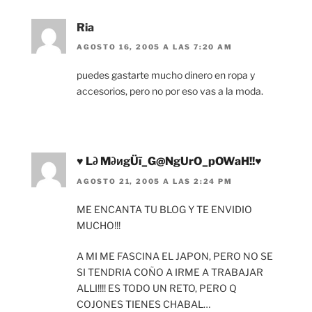
Ria
AGOSTO 16, 2005 A LAS 7:20 AM
puedes gastarte mucho dinero en ropa y
accesorios, pero no por eso vas a la moda.
♥ L∂ M∂иgÜĩ_G@NgUrO_pOWaH!!♥
AGOSTO 21, 2005 A LAS 2:24 PM
ME ENCANTA TU BLOG Y TE ENVIDIO
MUCHO!!!
A MI ME FASCINA EL JAPON, PERO NO SE
SI TENDRIA COÑO A IRME A TRABAJAR
ALLI!!!! ES TODO UN RETO, PERO Q
COJONES TIENES CHABAL…