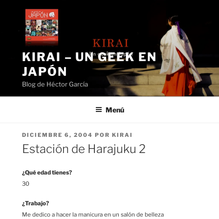
Saltar
al
contenido
KIRAI – UN GEEK EN
JAPÓN
Blog de Héctor García
Menú
PUBLICADO
DICIEMBRE 6, 2004
POR
KIRAI
EL
Estación de Harajuku 2
¿Qué edad tienes?
30
¿Trabajo?
Me dedico a hacer la manicura en un salón de belleza