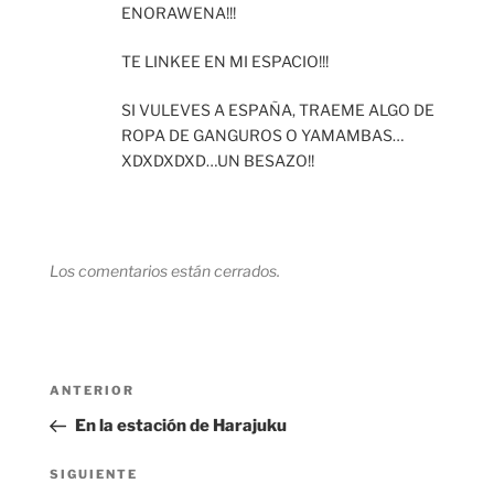
ENORAWENA!!!
TE LINKEE EN MI ESPACIO!!!
SI VULEVES A ESPAÑA, TRAEME ALGO DE
ROPA DE GANGUROS O YAMAMBAS…
XDXDXDXD…UN BESAZO!!
Los comentarios están cerrados.
Navegación
Entrada
ANTERIOR
de
anterior:
En la estación de Harajuku
entradas
Siguiente
SIGUIENTE