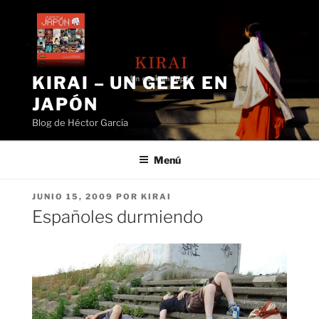
Saltar
al
contenido
KIRAI – UN GEEK EN
JAPÓN
Blog de Héctor García
Menú
PUBLICADO
JUNIO 15, 2009
POR
KIRAI
EL
Españoles durmiendo