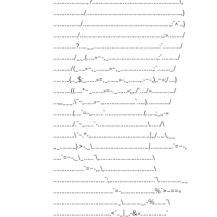
…………………,?………………………………………………\,
………………./…………………………………………………..,}
……………../………………………………………………,:`^`..}
……………/……………………………………………,:»………/
…………..?…..__…………………………………..:`………../
…………./__.(…..»~-,_…………………………,:`………./
………../(_….»~,_……..»~,_………………..,:`…….._/
……….{.._$;_……»=,_…….»-,_…….,.-~-,},.~»;/….}
………..((…..*~_…….»=-._……»;,,./`…./»…………../
…,,,___.\`~,……»~.,………………..`…..}…………../
…………(….`=-,,…….`……………………(……;_,,-»
…………/.`~,……`-………………………….\……/\
………….\`~.*-,……………………………….|,./…..\,__
,,_……….}.>-._\……………………………..|…………..`=~-,
…..`=~-,_\_……`\,……………………………\
……………….`=~-,,.\,………………………….\
…………………………..`:,,………………………`\…………..__
……………………………….`=-,……………….,%`>–==«
…………………………………._\……….._,-%…….`\
……………………………..,<`.._|_,-&«…………….`