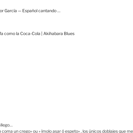
ctor García — Español cantando …
nfa como la Coca-Cola | Akihabara Blues
allego…
 coma un crego» ou » ímolo asar ó espeto» , los únicos doblajes que me