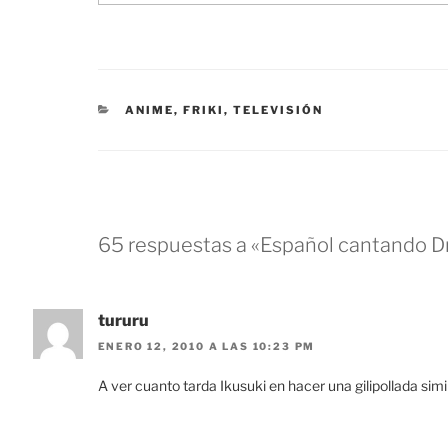
CATEGORÍAS
ANIME
,
FRIKI
,
TELEVISIÓN
65 respuestas a «Español cantando Dra
tururu
ENERO 12, 2010 A LAS 10:23 PM
A ver cuanto tarda Ikusuki en hacer una gilipollada simil