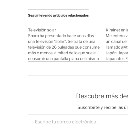
Seguir leyendo artículos relacionados
Televisión solar
Kirainet en 
Sharp ha presentado hace unos días
Me entero v
una televisión "solar". Se trata de una
un canal de
televisión de 26 pulgadas que consume
llamado g4tv
más o menos la mitad de lo que suele
Japón: Japa
consumir una pantalla plana del mismo
Japanator. E
tamaño. Lo original es que quieren
de mi nombr
comercializarla con una placa solar que
tendrá más o menos…
Descubre más des
Suscríbete y recibe las ú
Escribe tu correo electrónico…