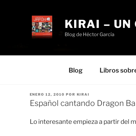
Saltar
al
contenido
KIRAI – UN
Blog de Héctor García
Blog
Libros sobr
PUBLICADO
ENERO 12, 2010
POR
KIRAI
EL
Español cantando Dragon Ball
Lo interesante empieza a partir del m