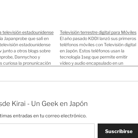
la televisión estadounidense
Televisión terrestre digital para Móviles
ía Japanprobe que salí en
El año pasado KDDI lanzó sus primeros
 televisión estadounidense
teléfonos móviles con Televisión digital
 junto a otros blogs sobre
en Japón. Estos teléfonos usan la
nprobe, Dannychoo y
tecnología 1seg que permite emitir
s curiosa la pronunicación
vídeo y audio encapsulado en un
e en "american english".
stream MPEG2. Esto significa
televisión de alta calidad y "sin saltos"
en los teléfonos móviles japoneses. En
mi empresa, Joi Ito…
de Kirai - Un Geek en Japón
ltimas entradas en tu correo electrónico.
Suscribirse