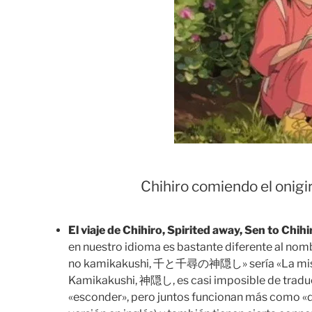
Chihiro comiendo el onigir
El viaje de Chihiro, Spirited away, Sen to
en nuestro idioma es bastante diferente al nombr
no kamikakushi, 千と千尋の神隠し» sería «La misterio
Kamikakushi, 神隠し, es casi imposible de traducir
«esconder», pero juntos funcionan más como «des