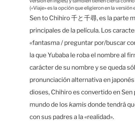
versión en inglés) y también tienen cierta conn
(«Viaje» es la opción que eligieron en la versión 
Sen to Chihiro 千と千尋, es la parte más
principales de la película. Los carac
«fantasma / preguntar por/buscar con 
la que Yubaba le roba el nombre al fi
carácter de su nombre y se queda sól
pronunciación alternativa en japonés 
dioses, Chihiro es convertido en Sen
mundo de los
kamis
donde tendrá que
con sus padres a la «realidad».