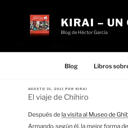
Saltar
al
contenido
KIRAI – UN
Blog de Héctor García
Blog
Libros sobr
PUBLICADO
AGOSTO 31, 2011
POR
KIRAI
EL
El viaje de Chihiro
Después de
la visita al Museo de Ghib
Armando, según él, la mejor forma de