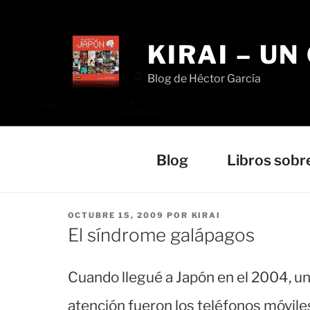
Saltar
al
contenido
KIRAI – UN
Blog de Héctor García
Blog
Libros sobr
PUBLICADO
OCTUBRE 15, 2009
POR
KIRAI
EL
El síndrome galápagos
Cuando llegué a Japón en el 2004, un
atención fueron los teléfonos móviles