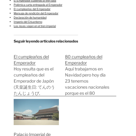
El Emperador subiendo al tren bala
Polémica carta entregada al Emperador
El cumpleaños del Emperador
Mensaje de rendición del Emperador
Declaración de humanidad
Imperio del Crisantemo
Los reyes viajan en el tren imperial
Seguir leyendo artículos relacionados
El cumpleaños del
80 cumpleaños del
Emperador
Emperador
Hoy resulta que es el
Aquí trabajamos en
cumpleaños del
Navidad pero hoy día
Emperador de Japón
23 tenemos
(天皇誕生日: てんのう
vacaciones nacionales
たんじょうび,
porque es el 80
cumpleaños del
aniversario del
Emperador) y gracias a
Emperador. Akihito es
ello nos libramos de
el segundo emperador
trabajar por estos lares.
de Japón que llega a los
Pero mañana y pasado
80 años estando en el
sí que tenemos que
trono después de su
Palacio Imperial de
trabajar, no son
padre Hirohito.