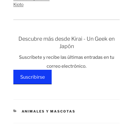
Kioto
festivos. Una de las
Además de tener día
tradiciones del
libre, si te acercas al
cumpleaños del
Palacio…
Emperador es que el
populacho…
Descubre más desde Kirai - Un Geek en
Japón
Suscríbete y recibe las últimas entradas en tu
correo electrónico.
Suscribirse
CATEGORÍAS
ANIMALES Y MASCOTAS