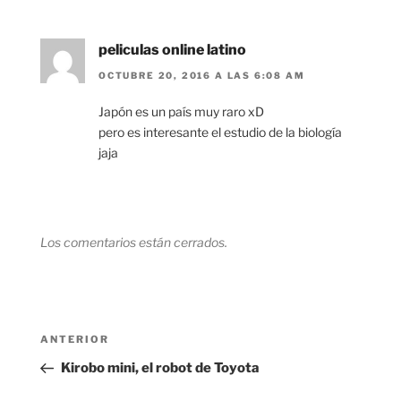
peliculas online latino
OCTUBRE 20, 2016 A LAS 6:08 AM
Japón es un país muy raro xD
pero es interesante el estudio de la biología
jaja
Los comentarios están cerrados.
Navegación
Entrada
ANTERIOR
de
anterior:
Kirobo mini, el robot de Toyota
entradas