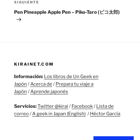
Siguiente
SIGUIENTE
entrada
Pen Pineapple Apple Pen – Piko-Taro (ピコ太郎)
KIRAINET.COM
Información:
Los libros de Un Geek en
Japón
/
Acerca de
/
Prepara tu viaje a
Japón
/
Aprende japonés
Servicios:
Twitter @kirai
/
Facebook
/
Lista de
correo
/
A geek in Japan (English)
/
Héctor García