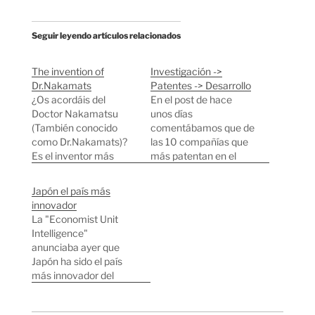
Seguir leyendo artículos relacionados
The invention of
Investigación ->
Dr.Nakamats
Patentes -> Desarrollo
¿Os acordáis del
En el post de hace
Doctor Nakamatsu
unos días
(También conocido
comentábamos que de
como Dr.Nakamats)?
las 10 compañías que
Es el inventor más
más patentan en el
prolífico de la historia,
mundo, 5 son
acaba de superar las
Japonesas y 4 Estado
Japón el país más
3.500 patentes este
Unidenses. Esto
innovador
mes. Ya tiene más de
coincide con los dos
La "Economist Unit
80 años pero se
países que más dinero
Intelligence"
mantiene en plena
invierten en I+D del
anunciaba ayer que
forma y en activo. Una
mundo. Gracias a este
Japón ha sido el país
productora Danesa
blog sobre patentes he
más innovador del
vino a Japón a rodar un
leído este pdf…
mundo durante el
documental…
último año, el indicador