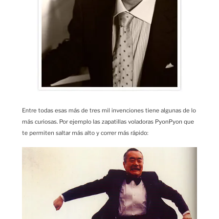
Entre todas esas más de tres mil invenciones tiene algunas de lo
más curiosas. Por ejemplo las zapatillas voladoras PyonPyon que
te permiten saltar más alto y correr más rápido: