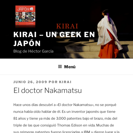
Saltar
al
contenido
KIRAI – UN GEEK EN
JAPÓN
Blog de Héctor García
Menú
PUBLICADO
JUNIO 26, 2009
POR
KIRAI
EL
El doctor Nakamatsu
Hace unos días descubrí a «El doctor Nakamatsu», no se porqué
nunca había oído hablar de él. Es un inventor japonés que tiene
81 años y tiene ya más de 3.000 patentes bajo el brazo, más del
triple de las que consiguió Thomas Edison en vida. Muchas de
sus primeras patentes fueron licenciadas a IBM y dieron lugar a la