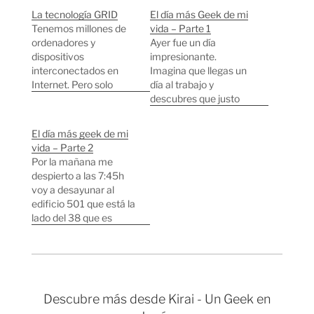
La tecnología GRID
El día más Geek de mi
Tenemos millones de
vida – Parte 1
ordenadores y
Ayer fue un día
dispositivos
impresionante.
interconectados en
Imagina que llegas un
Internet. Pero solo
día al trabajo y
utilizamos este
descubres que justo
sistema para
debajo de donde estás
comunicarnos e
se encuentra el
El día más geek de mi
intercambiar
"centro" de Internet y
vida – Parte 2
información. Imaginad
que tienes la mejor
Por la mañana me
que todas estas
conexión a Internet
despierto a las 7:45h
máquinas pueden
posible, imagina poder
voy a desayunar al
decidir en cierto
ver con tus propios
edificio 501 que está la
momento trabajar
ojos el mismísimo
lado del 38 que es
como una única
centro de Internet,
donde duermo. Allí está
máquina superpotente,
imagina poder ver…
todo lleno de físicos
compartiendo potencia
con pintas
de cálculo y memoria.
extrañísimas y
No es Matrix, es lo que
discutiendo
en el futuro…
Descubre más desde Kirai - Un Geek en
enérgicamente sobre