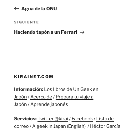
de
anterior:
Agua de la ONU
entradas
Siguiente
SIGUIENTE
entrada
Haciendo tapón a un Ferrari
KIRAINET.COM
Información:
Los libros de Un Geek en
Japón
/
Acerca de
/
Prepara tu viaje a
Japón
/
Aprende japonés
Servicios:
Twitter @kirai
/
Facebook
/
Lista de
correo
/
A geek in Japan (English)
/
Héctor García