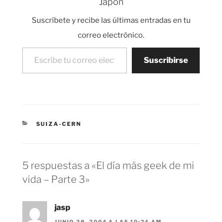
Japón
física cuántica,
partículas... Edificio 38
Suscríbete y recibe las últimas entradas en tu
del CERN donde estoy
viviendo ahora mismo
correo electrónico.
Luego…
Escribe tu correo electrónico…
Suscribirse
CATEGORÍAS
SUIZA-CERN
5 respuestas a «El día más geek de mi
vida – Parte 3»
jasp
JUNIO 29, 2004 A LAS 10:24 AM