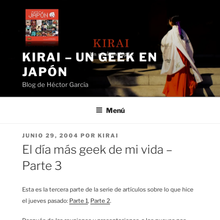
Saltar
al
contenido
KIRAI – UN GEEK EN
JAPÓN
Blog de Héctor García
Menú
PUBLICADO
JUNIO 29, 2004
POR
KIRAI
EL
El día más geek de mi vida –
Parte 3
Esta es la tercera parte de la serie de artículos sobre lo que hice
el jueves pasado:
Parte 1
,
Parte 2
.