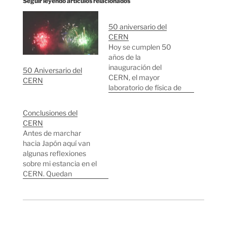
Seguir leyendo artículos relacionados
50 aniversario del
CERN
Hoy se cumplen 50
años de la
inauguración del
50 Aniversario del
CERN, el mayor
CERN
laboratorio de física de
partículas del mundo
situado en Suiza. Allí se
Conclusiones del
hicieron algunos de los
CERN
mayores
Antes de marchar
descubrimientos de la
hacia Japón aquí van
física de partículas en
algunas reflexiones
los últimos 50 años y
sobre mi estancia en el
se ganaron varios
CERN. Quedan
Premios Nobeles. Uno
muchas cosas por
de los
contar sobre todo lo
descubrimientos…
que hice allí en dos
meses, si tengo tiempo
seguiré escribiendo