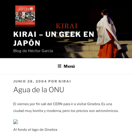
Saltar
al
contenido
KIRAI – UN GEEK EN
JAPÓN
Blog de Héctor García
Menú
PUBLICADO
JUNIO 28, 2004
POR
KIRAI
EL
Agua de la ONU
El viernes por fin salí del CERN para ir a visitar Ginebra. Es una
ciudad muy bonita y moderna, pero los precios son astronómicos.
Al fondo el lago de Ginebra