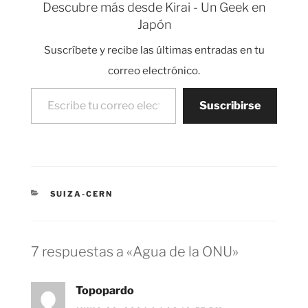
Descubre más desde Kirai - Un Geek en
cosas y por supuesto
Japón
seguiré con el curso de
introducción a la física
Suscríbete y recibe las últimas entradas en tu
de partículas. Todo…
correo electrónico.
Escribe tu correo electrónico…
Suscribirse
CATEGORÍAS
SUIZA-CERN
7 respuestas a «Agua de la ONU»
Topopardo