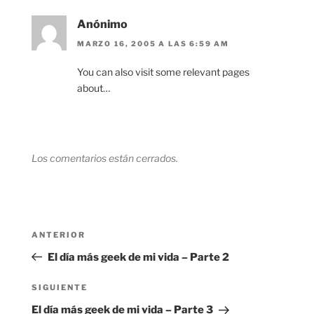
Anónimo
MARZO 16, 2005 A LAS 6:59 AM
You can also visit some relevant pages
about…
Los comentarios están cerrados.
Navegación
Entrada
ANTERIOR
de
anterior:
El día más geek de mi vida – Parte 2
entradas
Siguiente
SIGUIENTE
entrada
El día más geek de mi vida – Parte 3