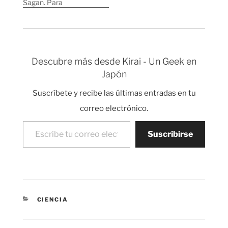
Sagan. Para
consideran la
conmemorarlo en la
evolución de los
blogosfera se ha
átomos y rastrean el…
propuesto que cada
blog escriba algo sobre
él. Cuando tenía 16
Descubre más desde Kirai - Un Geek en
años leí todos los libros
Japón
de Carl Sagan y se
podría decir que…
Suscríbete y recibe las últimas entradas en tu
correo electrónico.
Escribe tu correo electrónico…
Suscribirse
CATEGORÍAS
CIENCIA