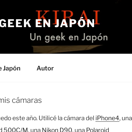
 GEEK EN JAPÓN
e Japón
Autor
 mis cámaras
edo este año. Utilicé la cámara del
iPhone4
, una
ad 500C/M
, una
Nikon D90
, una
Polaroid