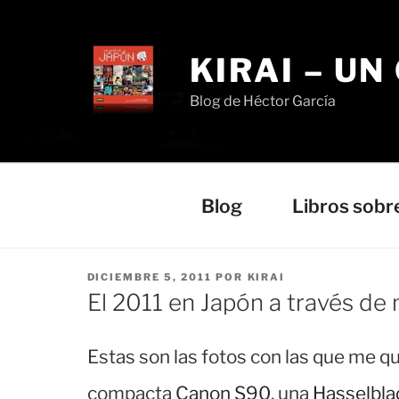
Saltar
al
contenido
KIRAI – UN
Blog de Héctor García
Blog
Libros sobr
PUBLICADO
DICIEMBRE 5, 2011
POR
KIRAI
EL
El 2011 en Japón a través de
Estas son las fotos con las que me qu
compacta
Canon S90
, una
Hasselbl