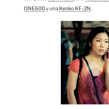
ONE600
y una
Kenko KF-2N
.