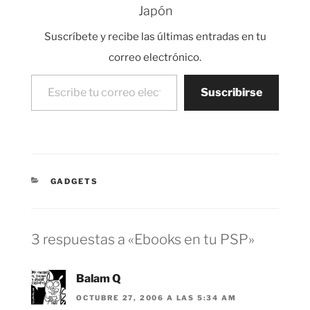
Japón
características de los
juegos, videowalls
Suscríbete y recibe las últimas entradas en tu
enormes con videos,
miles de frikis con
correo electrónico.
trajes muy muy
Escribe tu correo electrónico…
currados, cds…
Suscribirse
CATEGORÍAS
GADGETS
3 respuestas a «Ebooks en tu PSP»
Balam Q
OCTUBRE 27, 2006 A LAS 5:34 AM