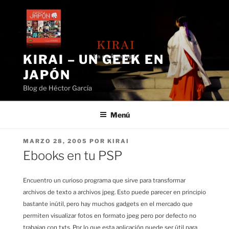
Saltar
al
contenido
KIRAI – UN GEEK EN
JAPÓN
Blog de Héctor García
Menú
PUBLICADO
MARZO 28, 2005
POR
KIRAI
EL
Ebooks en tu PSP
Encuentro un curioso programa que sirve para transformar
archivos de texto a archivos jpeg. Esto puede parecer en principio
bastante inútil, pero hay muchos gadgets en el mercado que
permiten visualizar fotos en formato jpeg pero por defecto no
trabajan con txts. Por lo que esta aplicación puede ser útil para