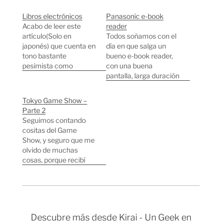
Libros electrónicos
Panasonic e-book
Acabo de leer este
reader
artículo(Solo en
Todos soñamos con el
japonés) que cuenta en
día en que salga un
tono bastante
bueno e-book reader,
pesimista como
con una buena
grandes empresas
pantalla, larga duración
japonesas como Sony
de batería, que pueda
o
leer muchos formatos
Tokyo Game Show –
Matsushita(Panasonic)
(Entre ellos formatos
Parte 2
han fracasado
abiertos), y que tenga
Seguimos contando
repetidas veces en el
un tamaño decente.
cositas del Game
intento de crear un
Hace tiempo probé el
Show, y seguro que me
mercado de libros
librié de Sony que
olvido de muchas
electrónicos, mientras
según mi punto de
cosas, porque recibí
que al Kindle de
vista fracasó porque…
una gran cantidad de
Amazon parece que le
información en muy
va medio bien por
poco tiempo. Cientos y
ahora. En…
cientos de juegos,
espectáculos
Descubre más desde Kirai - Un Geek en
mostrando las