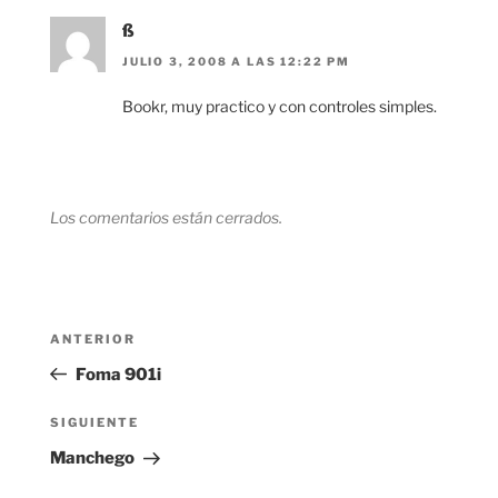
ß
JULIO 3, 2008 A LAS 12:22 PM
Bookr, muy practico y con controles simples.
Los comentarios están cerrados.
Navegación
Entrada
ANTERIOR
de
anterior:
Foma 901i
entradas
Siguiente
SIGUIENTE
entrada
Manchego