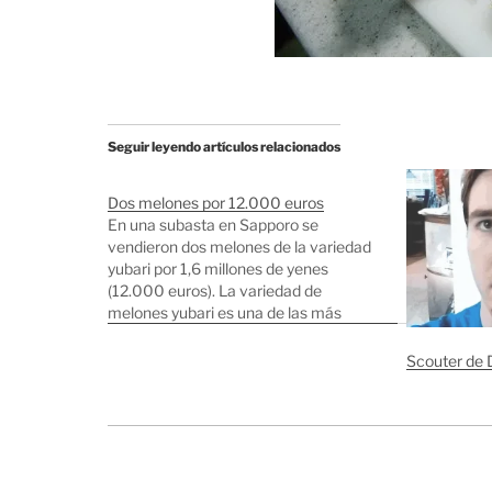
Seguir leyendo artículos relacionados
Dos melones por 12.000 euros
En una subasta en Sapporo se
vendieron dos melones de la variedad
yubari por 1,6 millones de yenes
(12.000 euros). La variedad de
melones yubari es una de las más
apreciadas por los japoneses. Los dos
melones subastados pesan en total
Scouter de 
3,6Kg Anotaciones relacionadas:
Comparación de precios de frutas y…