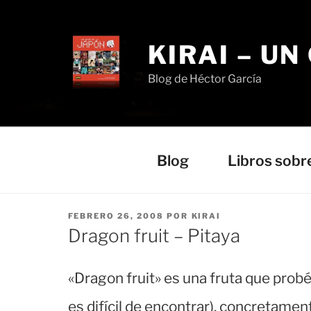
Saltar
al
contenido
KIRAI – UN
Blog de Héctor García
Blog
Libros sobr
PUBLICADO
FEBRERO 26, 2008
POR
KIRAI
EL
Dragon fruit – Pitaya
«Dragon fruit» es una fruta que prob
es difícil de encontrar), concretame