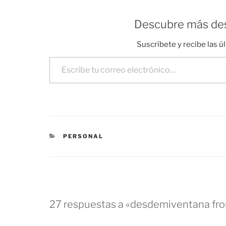
Descubre más des
Suscríbete y recibe las ú
Escribe tu correo electrónico…
CATEGORÍAS
PERSONAL
27 respuestas a «desdemiventana f