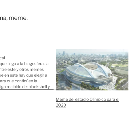
na
,
meme
.
cal
e llega a la blogosfera, la
entre este y otros memes
ue en este hay que elegir a
ara que continúen la
go recibido de: blackshell y
total de los archivos de
i ordenador: 1,06 GB.
Meme del estadio Olímpico para el
o…
2020