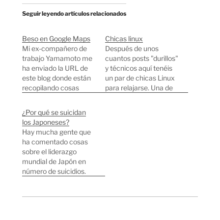
Seguir leyendo artículos relacionados
Beso en Google Maps
Chicas linux
Mi ex-compañero de
Después de unos
trabajo Yamamoto me
cuantos posts "durillos"
ha enviado la URL de
y técnicos aquí tenéis
este blog donde están
un par de chicas Linux
recopilando cosas
para relajarse. Una de
interesantes que
ellas está anticuada y
encuentran los
usa el Kernel 2.0
¿Por qué se suicidan
internautas utilizando
(Haced click en la
los Japoneses?
el "Street View" del
segunda foto para ver
Hay mucha gente que
Google Maps, que está
el detalle), si alguien la
ha comentado cosas
disponible en Japón
encuentra por la calle
sobre el liderazgo
desde hace unos días.
que se lo actualice ;)
mundial de Japón en
Lo del "Street View" es
A…
número de suicidios.
bastante.... acojonante,
¿Por qué? Es muy difícil
puedes ver
contestar a esta
prácticamente todo,
pregunta, pero me he
yo…
enterado de algunas de