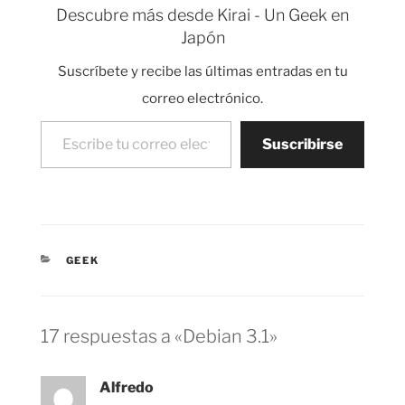
las razonas. Intentaré
Descubre más desde Kirai - Un Geek en
dar una explicación
Japón
que puede no ser
correcta. Primero
Suscríbete y recibe las últimas entradas en tu
debemos entender un
poco más…
correo electrónico.
Escribe tu correo electrónico…
Suscribirse
CATEGORÍAS
GEEK
17 respuestas a «Debian 3.1»
Alfredo