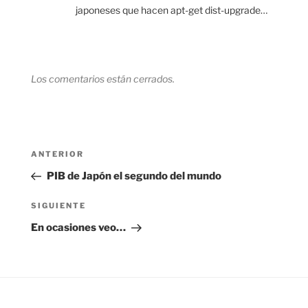
japoneses que hacen apt-get dist-upgrade…
Los comentarios están cerrados.
Navegación
Entrada
ANTERIOR
de
anterior:
PIB de Japón el segundo del mundo
entradas
Siguiente
SIGUIENTE
entrada
En ocasiones veo…