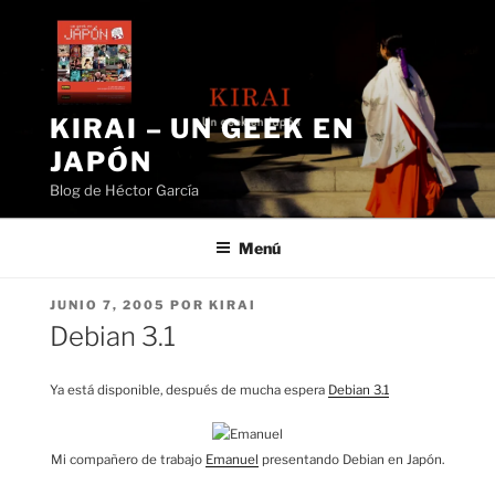
Saltar
al
contenido
KIRAI – UN GEEK EN
JAPÓN
Blog de Héctor García
Menú
PUBLICADO
JUNIO 7, 2005
POR
KIRAI
EL
Debian 3.1
Ya está disponible, después de mucha espera
Debian 3.1
Mi compañero de trabajo
Emanuel
presentando Debian en Japón.