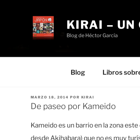
Saltar
al
contenido
KIRAI – UN
Blog de Héctor García
Blog
Libros sobr
PUBLICADO
MARZO 18, 2014
POR
KIRAI
EL
De paseo por Kameido
Kameido es un barrio en la zona este 
desde Akihabara) que no es muy turís