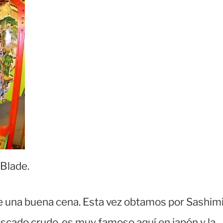
 Blade.
e una buena cena. Esta vez obtamos por Sashimi
escado crudo, es muy famoso aquí en japón y la