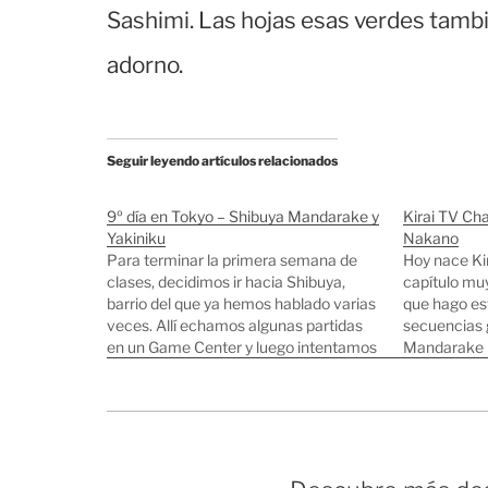
Sashimi. Las hojas esas verdes tambi
adorno.
Seguir leyendo artículos relacionados
9º día en Tokyo – Shibuya Mandarake y
Kirai TV Ch
Yakiniku
Nakano
Para terminar la primera semana de
Hoy nace Ki
clases, decidimos ir hacia Shibuya,
capítulo muy
barrio del que ya hemos hablado varias
que hago est
veces. Allí echamos algunas partidas
secuencias 
en un Game Center y luego intentamos
Mandarake N
buscar la tienda Mandarake. Es la
y manga más
tienda de manga más famosa del
otra tienda
mundo, hay dos en Tokyo, una en
más pequeña
Shibuya…