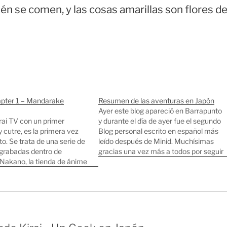
én se comen, y las cosas amarillas son flores d
apter 1 – Mandarake
Resumen de las aventuras en Japón
Ayer este blog apareció en Barrapunto
rai TV con un primer
y durante el día de ayer fue el segundo
 cutre, es la primera vez
Blog personal escrito en español más
o. Se trata de una serie de
leído después de Minid. Muchísimas
grabadas dentro de
gracias una vez más a todos por seguir
akano, la tienda de ánime
dándome ánimos para seguir
 grande del mundo. Hay
escribiendo. Para los nuevos lectores
 Mandarake en Shibuya algo
que acaban de llegar vamos a hacer…
. Para ir…