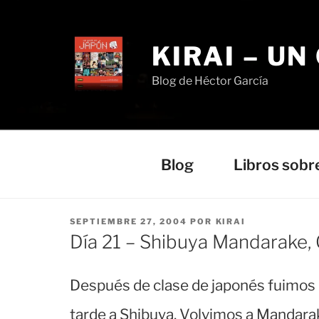
Saltar
al
contenido
KIRAI – UN
Blog de Héctor García
Blog
Libros sobr
PUBLICADO
SEPTIEMBRE 27, 2004
POR
KIRAI
EL
Día 21 – Shibuya Mandarake,
Después de clase de japonés fuimos Al
tarde a Shibuya. Volvimos a Mandarak