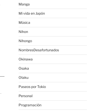
e
Manga
Mi vida en Japón
Música
Nihon
Nihongo
NombresDesafortunados
Okinawa
Osaka
Otaku
Paseos por Tokio
Personal
Programación