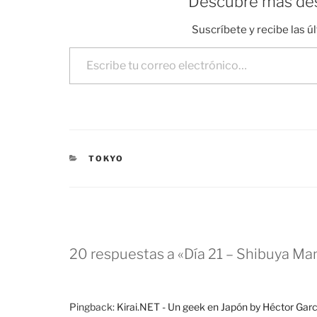
Descubre más des
Suscríbete y recibe las ú
Escribe tu correo electrónico…
CATEGORÍAS
TOKYO
20 respuestas a «Día 21 – Shibuya Ma
Pingback:
Kirai.NET - Un geek en Japón by Héctor Garc