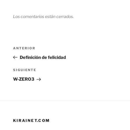
Los comentarios están cerrados.
Navegación
Entrada
ANTERIOR
de
anterior:
Definición de felicidad
entradas
Siguiente
SIGUIENTE
entrada
W-ZERO3
KIRAINET.COM