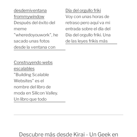
desdemiventana
Día del orgullo friki
frommywindow
Voy con unas horas de
Después del éxito del
retraso pero aquí va mi
meme
entrada sobre el día del
"wheredoyouwork", he
Dia del orgullo friki. Una
sacado unas fotos
de las leyes frikis más
desde la ventana con
importantes es que
"mejores" vistas de mi
debemos intentar
casa aquí en Tokyo y
demostrar que somos
Construyendo webs
las he etiquetado con
más frikis que el de al
escalables
frommywindow y con
lado, es complicado
"Building Scalable
desdemiventana en
superar a Frikisiervos
Websites" es el
Flickr. Parece que ya
pero lo voy a intentar.…
nombre del libro de
hay bastante gente
moda en Silicon Valley.
que ha seguido este
Un libro que todo
meme, si os queréis
desarrollador web
unir sois bienvenidos.…
debería tener en la
mesa de trabajo y que
servirá para que tu
proyecto "web2.0" no
Descubre más desde Kirai - Un Geek en
se venga abajo por