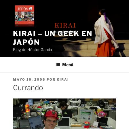
Saltar
al
contenido
KIRAI – UN GEEK EN
JAPÓN
Blog de Héctor García
Menú
PUBLICADO
MAYO 16, 2006
POR
KIRAI
EL
Currando