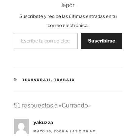
Japón
tener demasiado éxito.
Si algo he aprendido
Suscríbete y recibe las últimas entradas en tu
desde que estoy
trabajando…
correo electrónico.
Escribe tu correo electrónico…
Suscribirse
CATEGORÍAS
TECHNORATI
,
TRABAJO
51 respuestas a «Currando»
yakuzza
MAYO 16, 2006 A LAS 2:26 AM