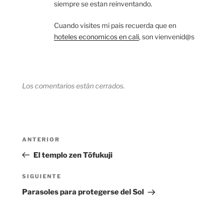
siempre se estan reinventando.
Cuando visites mi pais recuerda que en
hoteles economicos en cali
, son vienvenid@s
Los comentarios están cerrados.
Navegación
Entrada
ANTERIOR
de
anterior:
El templo zen Tōfukuji
entradas
Siguiente
SIGUIENTE
entrada
Parasoles para protegerse del Sol