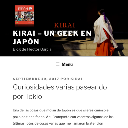
Saltar
al
contenido
KIRAI – UN GEEK EN
JAPÓN
Blog de Héctor García
Menú
PUBLICADO
SEPTIEMBRE 19, 2017
POR
KIRAI
EL
Curiosidades varias paseando
por Tokio
Una de las cosas que molan de Japón es que si eres curioso el
pozo no tiene fondo. Aquí comparto con vosotros algunas de las
últimas fotos de cosas varias que me llamaron la atención