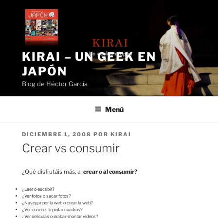
Saltar
al
contenido
KIRAI – UN GEEK EN
JAPÓN
Blog de Héctor García
Menú
PUBLICADO
DICIEMBRE 1, 2008
POR
KIRAI
EL
Crear vs consumir
¿Qué disfrutáis más, al
crear o al consumir?
¿Leer o escribir?
¿Ver fotos o sacar fotos?
¿Navegar por la web o crear la web?
¿Ver cuadros o pintar cuadros?
¿Ver películas o grabar-montar vídeos?