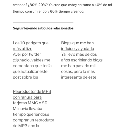
creando? ¿80%-20%? Yo creo que estoy en torno a 40% de mi
tiempo consumiendo y 60% tiempo creando.
Seguir leyendo artículos relacionados
Los 10 gadgets que
Blogs que me han
más utilizo
influído y ayudado
Ayer por twitter
Ya llevo más de dos
@ignacio_valdes me
años escribiendo blogs,
comentaba que tenía
me han pasado mil
que actualizar este
cosas, pero lo más
post sobre los
interesante de este
ordenadores que
mundillo es la gente
usaba en el 2007. Han
que vas conociendo,
Reproductor de MP3
pasado ya casi 5 años
que te va ayudando,
con ranura para
desde entonces y
con la que vas
tarjetas MMC o SD
todavía sigo utilizando
aprendiendo e incluso
Mi novia llevaba
el Mac Mini que
llegas a hacer nuevos
tiempo queriéndose
mencioné en aquella
amigos. A ellos les
comprar un reprodutor
ocasión. Lo interesante
debo seguir
de MP3 con la