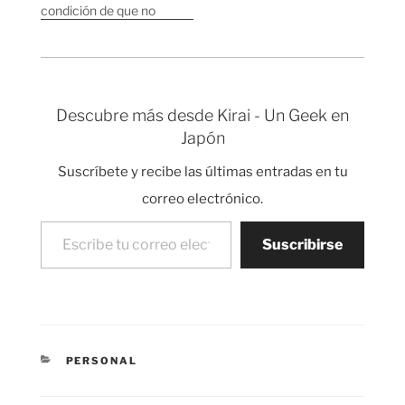
es que últimamente
escribiendo en este…
condición de que no
más que
fuera muy caro y se le
"ordenadores" para
pudiera ampliar la
realizar…
memoria. El problema
es que aquí en España
como vamos por
Descubre más desde Kirai - Un Geek en
detrás de todos no
Japón
hemos encontrado
reproductores de MP3
Suscríbete y recibe las últimas entradas en tu
que acepten tarjetas
de expansión.…
correo electrónico.
Escribe tu correo electrónico…
Suscribirse
CATEGORÍAS
PERSONAL