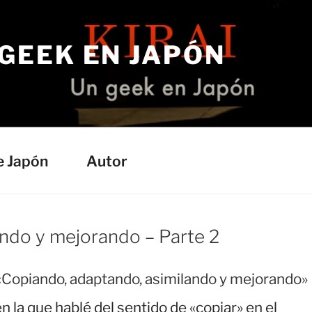
 GEEK EN JAPÓN
e Japón
Autor
ando y mejorando – Parte 2
e «Copiando, adaptando, asimilando y mejorando»
n la que hablé del sentido de «copiar» en el