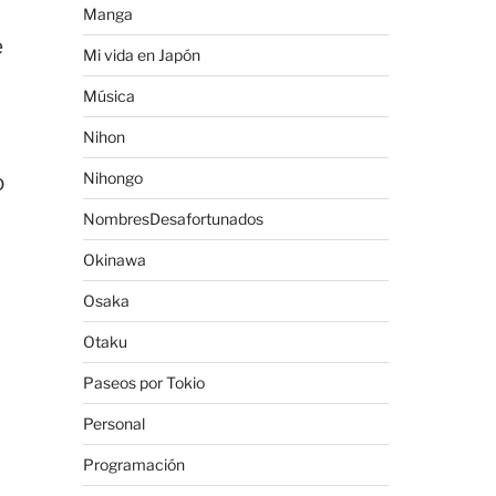
Manga
e
Mi vida en Japón
Música
Nihon
Nihongo
o
NombresDesafortunados
Okinawa
Osaka
Otaku
Paseos por Tokio
Personal
Programación