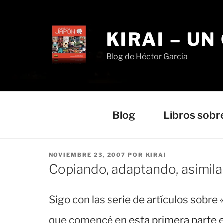
Saltar
al
contenido
KIRAI – UN
Blog de Héctor García
Blog
Libros sobr
PUBLICADO
NOVIEMBRE 23, 2007
POR
KIRAI
EL
Copiando, adaptando, asimil
Sigo con las serie de artículos sobr
que comencé en
esta primera parte e