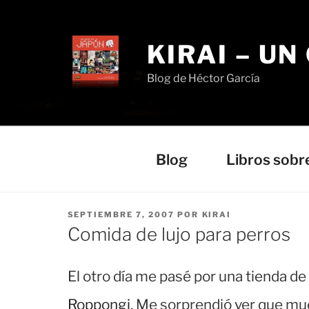
Saltar
al
contenido
KIRAI – UN
Blog de Héctor García
Blog
Libros sobr
PUBLICADO
SEPTIEMBRE 7, 2007
POR
KIRAI
EL
Comida de lujo para perros
El otro día me pasé por una tienda d
Roppongi
. Me sorprendió ver que muc