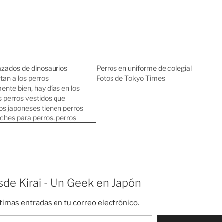
azados de dinosaurios
Perros en uniforme de colegial
tan a los perros
Fotos de Tokyo Times
nte bien, hay días en los
 perros vestidos que
os japoneses tienen perros
ches para perros, perros
hone, la estatua más
país es un perro, nombres
ginales, perros follarines,
os para perros, tiendas…
de Kirai - Un Geek en Japón
ltimas entradas en tu correo electrónico.