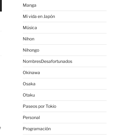
Manga
Mi vida en Japón
Música
Nihon
Nihongo
NombresDesafortunados
Okinawa
Osaka
Otaku
Paseos por Tokio
Personal
e
Programación