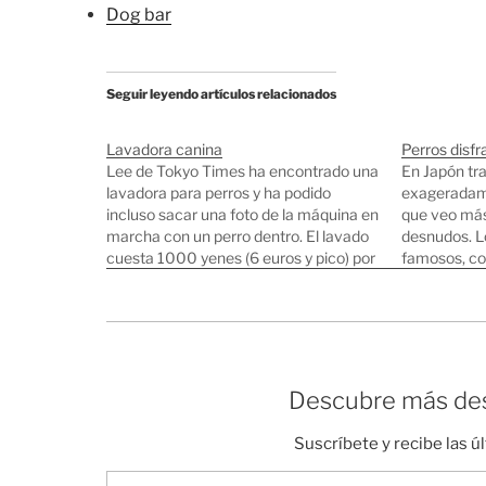
Dog bar
Seguir leyendo artículos relacionados
Lavadora canina
Perros disfr
Lee de Tokyo Times ha encontrado una
En Japón tra
lavadora para perros y ha podido
exageradame
incluso sacar una foto de la máquina en
que veo más
marcha con un perro dentro. El lavado
desnudos. L
cuesta 1000 yenes (6 euros y pico) por
famosos, co
perro. Otras anotaciones sobre perros
que usan iP
Perros famosos Coches para perros
famosa del 
Perros que usan iPhone…
de perros ori
aparcamient
Descubre más des
Suscríbete y recibe las ú
Escribe tu correo electrónico…