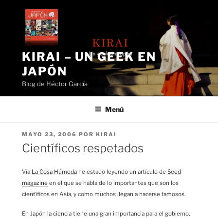
Saltar
al
contenido
KIRAI – UN GEEK EN
JAPÓN
Blog de Héctor García
Menú
PUBLICADO
MAYO 23, 2006
POR
KIRAI
EL
Científicos respetados
Vía
La Cosa Húmeda
he estado leyendo un artículo de
Seed
magazine
en el que se habla de lo importantes que son los
científicos en Asia, y como muchos llegan a hacerse famosos.
En Japón la ciencia tiene una gran importancia para el gobierno,