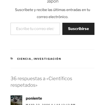
Japón
muchas de las grandes
corporaciones
Suscríbete y recibe las últimas entradas en tu
japonesas, han comido
con el primer…
correo electrónico.
Escribe tu correo electrónico…
Suscribirse
CATEGORÍAS
CIENCIA
,
INVESTIGACIÓN
36 respuestas a «Científicos
respetados»
poniente
MAYO 23, 2006 A LAS 12:13 PM