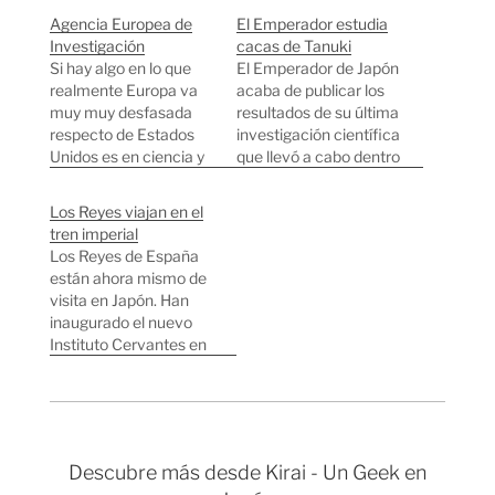
Agencia Europea de
El Emperador estudia
Investigación
cacas de Tanuki
Si hay algo en lo que
El Emperador de Japón
realmente Europa va
acaba de publicar los
muy muy desfasada
resultados de su última
respecto de Estados
investigación científica
Unidos es en ciencia y
que llevó a cabo dentro
tecnología, hay que
del recinto del Palacio
ponerse las pilas.
Imperial. Es la segunda
Los Reyes viajan en el
Durante esta semana
vez que el emperador
tren imperial
se está celebrando el
publica un estudio
Los Reyes de España
primer Foro Europeo
sobre tanukis. Parece
están ahora mismo de
Euroscience en
ser que cerca de una
visita en Japón. Han
Estocolmo donde se
veintena de tanukis
inaugurado el nuevo
está debatiendo la
viven en palacio y el…
Instituto Cervantes en
futura creación de la
Tokyo en el que se
que se…
enseña Español y
Catalán, han sido
recibidos por jefazos
de Nissan, Toyota,
Descubre más desde Kirai - Un Geek en
Sony y de otras