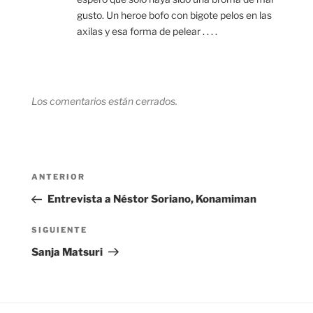
gusto. Un heroe bofo con bigote pelos en las
axilas y esa forma de pelear . . . .
Los comentarios están cerrados.
Navegación
Entrada
ANTERIOR
de
anterior:
Entrevista a Néstor Soriano, Konamiman
entradas
Siguiente
SIGUIENTE
entrada
Sanja Matsuri