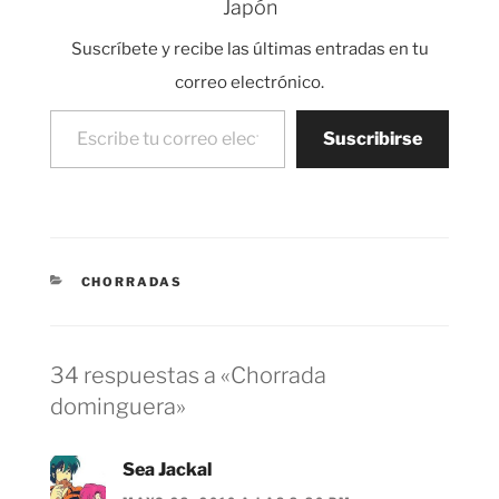
Japón
Muchas veces me
aburre un poco lo
Suscríbete y recibe las últimas entradas en tu
monótonos y poco
originales…
correo electrónico.
Escribe tu correo electrónico…
Suscribirse
CATEGORÍAS
CHORRADAS
34 respuestas a «Chorrada
dominguera»
Sea Jackal