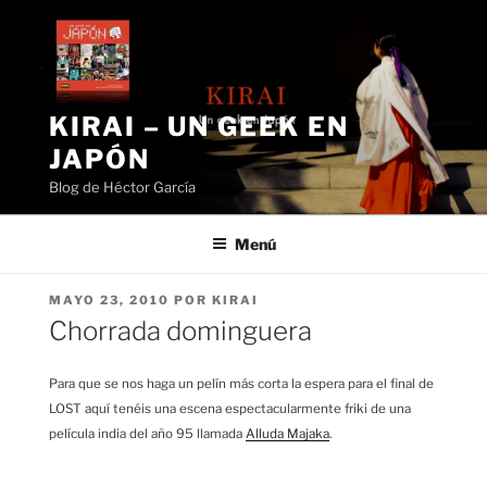
Saltar
al
contenido
KIRAI – UN GEEK EN
JAPÓN
Blog de Héctor García
Menú
PUBLICADO
MAYO 23, 2010
POR
KIRAI
EL
Chorrada dominguera
Para que se nos haga un pelín más corta la espera para el final de
LOST aquí tenéis una escena espectacularmente friki de una
película india del año 95 llamada
Alluda Majaka
.