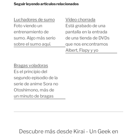
Seguir leyendo artículos relacionados
Luchadores de sumo
Vídeo chorrada
Foto viendo un
Está grabado de una
entrenamiento de
pantalla en la entrada
sumo. Algo más serio
de una tienda de DVDs
sobre el sumo aquí.
que nos encontramos
Albert, Flapy y yo
dándonos una vuelta
por Osaka el fin de
Bragas voladoras
semana pasado. Un
Es el principio del
par de fotos de la
segundo episodio de la
entrada de la tienda.
serie de anime Sora no
Otoshimono, más de
un minuto de bragas
voladoras y para
terminar unos cuantos
aviones de combate
para animar. Es una
chorrada muy grande,
Descubre más desde Kirai - Un Geek en
pero queda bien.