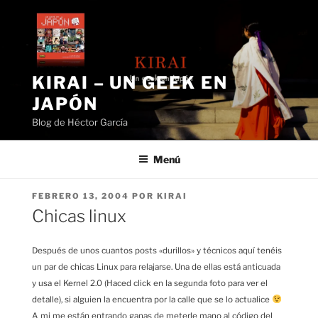
Saltar
al
contenido
KIRAI – UN GEEK EN
JAPÓN
Blog de Héctor García
Menú
PUBLICADO
FEBRERO 13, 2004
POR
KIRAI
EL
Chicas linux
Después de unos cuantos posts «durillos» y técnicos aquí tenéis
un par de chicas Linux para relajarse. Una de ellas está anticuada
y usa el Kernel 2.0 (Haced click en la segunda foto para ver el
detalle), si alguien la encuentra por la calle que se lo actualice
A mi me están entrando ganas de meterle mano al código del