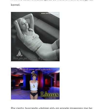
kernel.
Por cierto, buscando «debian girl» en google imagenes me he