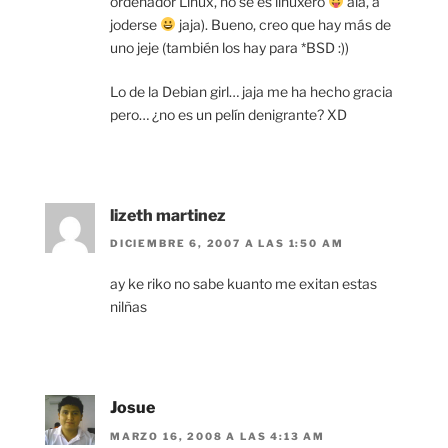
ordenador Linux, no se es linuxero
ala, a
joderse
jaja). Bueno, creo que hay más de
uno jeje (también los hay para *BSD :))
Lo de la Debian girl… jaja me ha hecho gracia
pero… ¿no es un pelín denigrante? XD
lizeth martinez
DICIEMBRE 6, 2007 A LAS 1:50 AM
ay ke riko no sabe kuanto me exitan estas
nilñas
Josue
MARZO 16, 2008 A LAS 4:13 AM