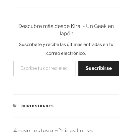
sistemas Linux
actuales. Linux con
estructura de agujero
negro. Podéis bajaros
Descubre más desde Kirai - Un Geek en
el póster completo
Japón
para examinarlo a
fondo.
Suscríbete y recibe las últimas entradas en tu
correo electrónico.
Escribe tu correo electrónico…
Suscribirse
CATEGORÍAS
CURIOSIDADES
4 respuestas a «Chicas linux»