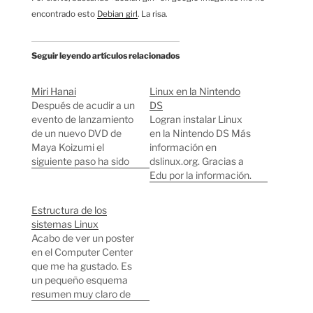
encontrado esto
Debian girl
. La risa.
Seguir leyendo artículos relacionados
Miri Hanai
Linux en la Nintendo
Después de acudir a un
DS
evento de lanzamiento
Logran instalar Linux
de un nuevo DVD de
en la Nintendo DS Más
Maya Koizumi el
información en
siguiente paso ha sido
dslinux.org. Gracias a
ir a una sesión
Edu por la información.
fotográfica. Una vez
más, fue Danny el que
Estructura de los
me convenció para ir a
sistemas Linux
a hacer fotos de una
Acabo de ver un poster
chica llamada Miri
en el Computer Center
Hanai (花井美理). Para
que me ha gustado. Es
mi una…
un pequeño esquema
resumen muy claro de
la anatomía de los