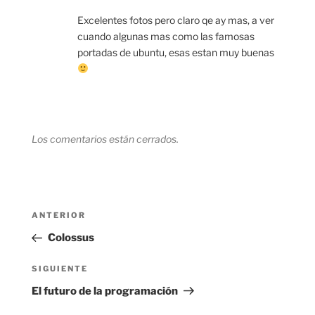
Excelentes fotos pero claro qe ay mas, a ver
cuando algunas mas como las famosas
portadas de ubuntu, esas estan muy buenas
Los comentarios están cerrados.
Navegación
Entrada
ANTERIOR
de
anterior:
Colossus
entradas
Siguiente
SIGUIENTE
entrada
El futuro de la programación