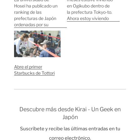
Hosei ha publicado un
en Ogikubo dentro de
ranking de las
la prefectura Tokyo-to.
prefecturas de Japón
Ahora estoy viviendo
ordenadas por su
en la prefectura vecina
índice de felicidad.
Kanagawa-ken. Pero
Para calcular la
sigo estando dentro de
"felicidad" de cada
la Greater Tokyo Area.
territorio se han
La unidad mas grande
basado en el estilo de
de division del territorio
vida de las famílias, en
en Japón son las
Abre el primer
el trabajo, en la
regiones, en total hay
Starbucks de Tottori
seguridad y en la salud
11 regiones. La
general de su…
siguiente…
Descubre más desde Kirai - Un Geek en
Japón
Suscríbete y recibe las últimas entradas en tu
correo electrónico.