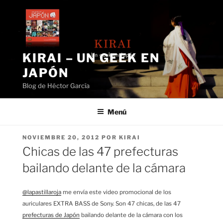
Saltar
al
contenido
KIRAI – UN GEEK EN
JAPÓN
Blog de Héctor García
Menú
PUBLICADO
NOVIEMBRE 20, 2012
POR
KIRAI
EL
Chicas de las 47 prefecturas
bailando delante de la cámara
@lapastillaroja
me envía este video promocional de los
auriculares EXTRA BASS de Sony. Son 47 chicas, de las 47
prefecturas de Japón
bailando delante de la cámara con los