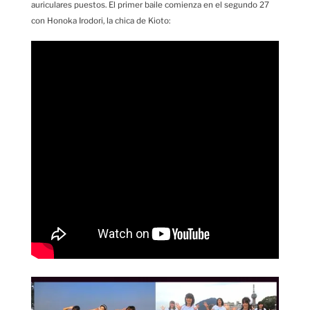
auriculares puestos. El primer baile comienza en el segundo 27
con Honoka Irodori, la chica de Kioto: