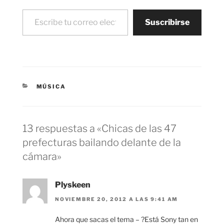
Escribe tu correo electrónico…
Suscribirse
CATEGORÍAS
MÚSICA
13 respuestas a «Chicas de las 47
prefecturas bailando delante de la
cámara»
Plyskeen
NOVIEMBRE 20, 2012 A LAS 9:41 AM
Ahora que sacas el tema – ?Está Sony tan en