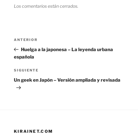
Los comentarios están cerrados.
Navegación
Entrada
ANTERIOR
de
anterior:
Huelga a la japonesa – La leyenda urbana
entradas
española
Siguiente
SIGUIENTE
entrada
Un geek en Japón – Versión ampliada y revisada
KIRAINET.COM