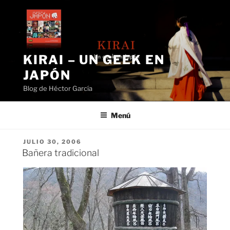
Saltar
al
contenido
KIRAI – UN GEEK EN
JAPÓN
Blog de Héctor García
Menú
PUBLICADO
JULIO 30, 2006
EL
Bañera tradicional