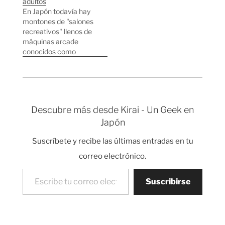
adultos
compañías de
En Japón todavía hay
videojuegos en Japón
montones de "salones
desde el año 1996
recreativos" llenos de
hasta el 2007. Se
máquinas arcade
entiende de forma
conocidos como
intuitiva pero por si
"game centers". Una
acaso: Azul: Sony
de las empresas que
Computer
tiene más game
Entertainment Rojo:
centers en Japón es
Nintendo Verde:
Sega, aunque dejó de
Microsoft…
Descubre más desde Kirai - Un Geek en
fabricar videoconsolas
Japón
sí que siguió en el
negocio de las
Suscríbete y recibe las últimas entradas en tu
recreativas sobre todo
en el mercado local
correo electrónico.
japonés.…
Escribe tu correo electrónico…
Suscribirse