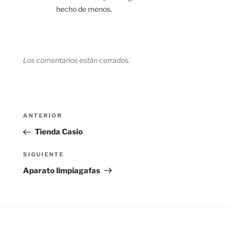
hecho de menos.
Los comentarios están cerrados.
Navegación
Entrada
ANTERIOR
de
anterior:
Tienda Casio
entradas
Siguiente
SIGUIENTE
entrada
Aparato limpiagafas