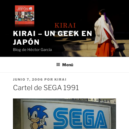
Saltar
al
contenido
KIRAI – UN GEEK EN
JAPÓN
Blog de Héctor García
Menú
PUBLICADO
JUNIO 7, 2006
POR
KIRAI
EL
Cartel de SEGA 1991