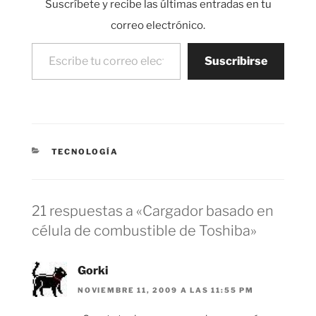
Suscríbete y recibe las últimas entradas en tu
el líder era Estados…
correo electrónico.
Escribe tu correo electrónico…
Suscribirse
CATEGORÍAS
TECNOLOGÍA
21 respuestas a «Cargador basado en
célula de combustible de Toshiba»
Gorki
NOVIEMBRE 11, 2009 A LAS 11:55 PM