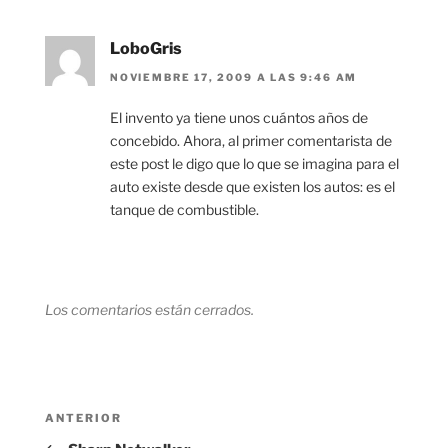
LoboGris
NOVIEMBRE 17, 2009 A LAS 9:46 AM
El invento ya tiene unos cuántos años de
concebido. Ahora, al primer comentarista de
este post le digo que lo que se imagina para el
auto existe desde que existen los autos: es el
tanque de combustible.
Los comentarios están cerrados.
Navegación
Entrada
ANTERIOR
de
anterior: