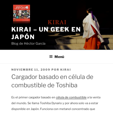
Saltar
al
contenido
KIRAI – UN GEEK EN
JAPÓN
Blog de Héctor García
Menú
PUBLICADO
NOVIEMBRE 11, 2009
POR
KIRAI
EL
Cargador basado en célula de
combustible de Toshiba
Es el primer cargador basado en
célula de combustible
a la venta
del mundo. Se llama Toshiba Dynario y por ahora solo va a estar
disponible en Japón. Funciona con metanol concentrado que