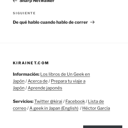
Sharp Netwalker
entradas
Siguiente
SIGUIENTE
entrada
De qué hablo cuando hablo de correr
KIRAINET.COM
Información:
Los libros de Un Geek en
Japón
/
Acerca de
/
Prepara tu viaje a
Japón
/
Aprende japonés
Servicios:
Twitter @kirai
/
Facebook
/
Lista de
correo
/
A geek in Japan (English)
/
Héctor García