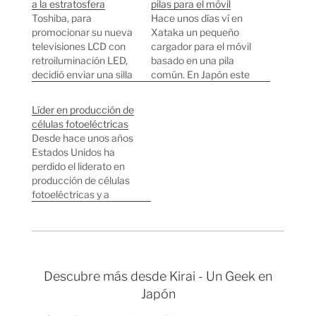
a la estratosfera
pilas para el móvil
Toshiba, para
Hace unos días ví en
promocionar su nueva
Xataka un pequeño
televisiones LCD con
cargador para el móvil
retroiluminación LED,
basado en una pila
decidió enviar una silla
común. En Japón este
lo más alto posible y
tipo de cargadores
grabarlo. La silla llegó
portátiles es de lo más
Líder en producción de
hasta una altura de 30
común desde hace
células fotoeléctricas
km después de una
años y se venden en
Desde hace unos años
hora y media de viaje
cualquier kiosko del
Estados Unidos ha
en globo antes de que
país (Por unos 1000
perdido el liderato en
se rompiera. El vídeo
yenes, unos 7 euros) ,
producción de células
fue grabado a
por lo…
fotoeléctricas y a
1920x1080…
dejado el primer puesto
a Japón que ya
produce más del 50%
de la "materia prima"
necesaria para la
Descubre más desde Kirai - Un Geek en
construcción de
Japón
centrales solares. A
finales de los años 90