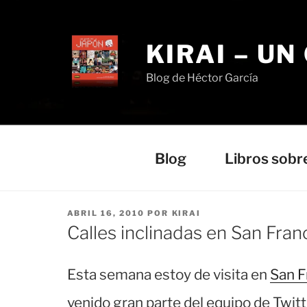
Saltar
al
contenido
KIRAI – UN
Blog de Héctor García
Blog
Libros sobr
PUBLICADO
ABRIL 16, 2010
POR
KIRAI
EL
Calles inclinadas en San Fran
Esta semana estoy de visita en
San F
venido gran parte del equipo de Twitt