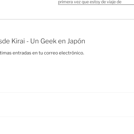
nal. Resulta que he decidido
primera vez que estoy de viaje de
e Digital Garage, empresa
"negocios". Más que negocios lo
…
podríamos llamar viaje de intercambio
de conocimientos ingenieriles. Así que
la verdad…
de Kirai - Un Geek en Japón
ltimas entradas en tu correo electrónico.