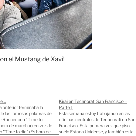
on el Mustang de Xavi!
ve…
Kirai en Technorati San Francisco –
a anterior terminaba la
Parte 1
de las famosas palabras de
Esta semana estoy trabajando en las
e Runner con "Time to
oficinas centrales de Technorati en San
s hora de marchar) en vez de
Francisco. Es la primera vez que piso
co "Time to die" (Es hora de
suelo Estado Unidense, y también es la