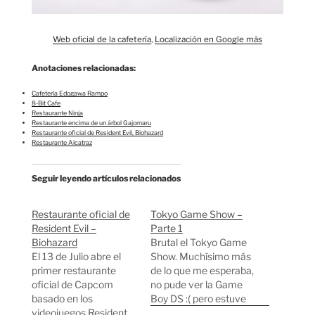
Web oficial de la cafetería
,
Localización en Google más
Anotaciones relacionadas:
Cafetería Edogawa Rampo
8-Bit Cafe
Restaurante Ninja
Restaurante encima de un árbol Gajomaru
Restaurante oficial de Resident Evil, Biohazard
Restaurante Alcatraz
Seguir leyendo artículos relacionados
Restaurante oficial de
Tokyo Game Show –
Resident Evil –
Parte 1
Biohazard
Brutal el Tokyo Game
El 13 de Julio abre el
Show. Muchísimo más
primer restaurante
de lo que me esperaba,
oficial de Capcom
no pude ver la Game
basado en los
Boy DS :( pero estuve
videojuegos Resident
jugando con la nueva