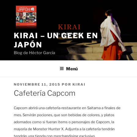
Saltar
al
contenido
KIRAI – UN GEEK EN
JAPÓN
Blog de Héctor García
Menú
PUBLICADO
NOVIEMBRE 11, 2015
POR
KIRAI
EL
Cafetería Capcom
Capcom abrirá una cafetería-restaurante en Saitama a finales de
mes. Servirán pociones, que son bebidas de colores, y platos
adornados como si fueran items o personajes de Capcom, la
mayoría de Monster Hunter X. Adjunta a la cafetería tendrán
tendrán una tienda con merchandising exclusivo.