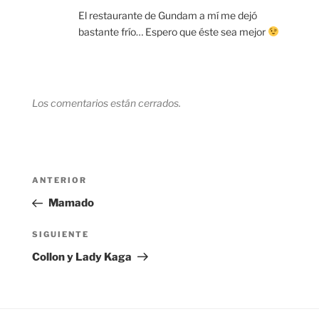
El restaurante de Gundam a mí me dejó
bastante frío… Espero que éste sea mejor
Los comentarios están cerrados.
Navegación
Entrada
ANTERIOR
de
anterior:
Mamado
entradas
Siguiente
SIGUIENTE
entrada
Collon y Lady Kaga