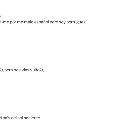
!
a-me por me malo español pero soy portugues.
¿ pero no avias vulto?¿
l país del sol naciente.