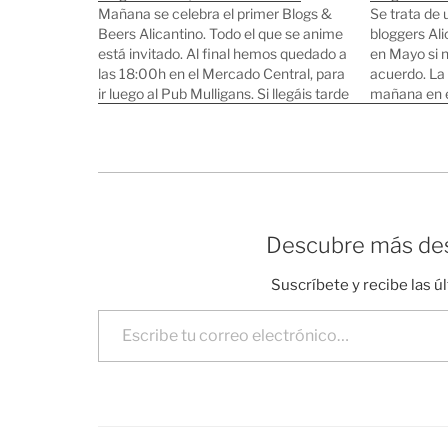
Mañana se celebra el primer Blogs &
Se trata de 
Beers Alicantino. Todo el que se anime
bloggers Ali
está invitado. Al final hemos quedado a
en Mayo si 
las 18:00h en el Mercado Central, para
acuerdo. La 
ir luego al Pub Mulligans. Si llegáis tarde
mañana en e
pasaros directamente por el Mulligans.
Enrique Bar
Al final no me llevaré mi portátil nuevo
mantuvieron
porque…
Icebeat cuy
vuelva cuan
Id corriend
Descubre más des
Suscríbete y recibe las ú
Escribe tu correo electrónico…