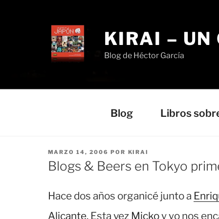
Saltar
al
contenido
KIRAI – UN
Blog de Héctor García
Blog
Libros sobr
PUBLICADO
MARZO 14, 2006
POR
KIRAI
EL
Blogs & Beers en Tokyo prim
Hace dos años organicé junto a
Enriq
Alicante
. Esta vez
Micko
y yo nos enc