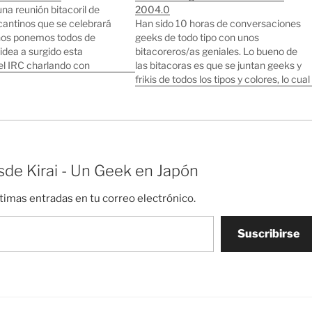
una reunión bitacoril de
2004.0
cantinos que se celebrará
Han sido 10 horas de conversaciones
nos ponemos todos de
geeks de todo tipo con unos
idea a surgido esta
bitacoreros/as geniales. Lo bueno de
l IRC charlando con
las bitacoras es que se juntan geeks y
beito, también se
frikis de todos los tipos y colores, lo cual
 conversaciones con
le da una variedad y gracia al asunto
o blog esperemos que
muy interesante. Mañana tendremos
to antes, muchos ánimos.
las fotos y las…
o…
de Kirai - Un Geek en Japón
ltimas entradas en tu correo electrónico.
Suscribirse