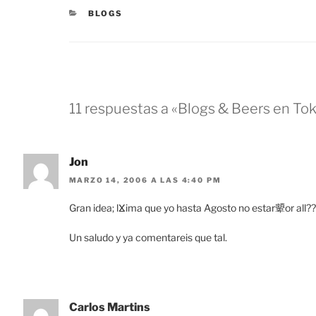
CATEGORÍAS
BLOGS
11 respuestas a «Blogs & Beers en To
Jon
MARZO 14, 2006 A LAS 4:40 PM
Gran idea; lⴴima que yo hasta Agosto no estar顰or all??
Un saludo y ya comentareis que tal.
Carlos Martins