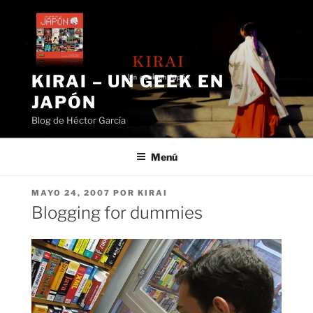
Saltar
al
contenido
KIRAI – UN GEEK EN
JAPÓN
Blog de Héctor García
Menú
PUBLICADO
MAYO 24, 2007
POR
KIRAI
EL
Blogging for dummies