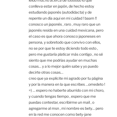
leido mucho acerca de toooodo lo que
conlleva estar en japón, de hecho estoy
estudiando japonés (autodidacta) y de
repente un día aqui en mi cuidad ! baam !!
conosco un japonés , raro , muy raro que un
japonés resida en una cuidad mexicana, pero
el caso es que ahora conosco japoneses en
persona, y sobretodo que convivo con ellos,
no se por que te estoy diciendo todo esto ,
pero me gustaría platicar más contigo , no sé
siento que me podrías ayudar en muchas
cosas… y a lo mejor quién sabe y yo puedo
decirte otras cosas…
creo que ya explicite mi agrado por tu página
y por la manera en la que escribes …omedeto !
=) … espero no haberte aburrido con mi choro,
y cuando tengas tiempo , espero que me
puedas contestar, escribirme un mail , o
agregarme al msn , mi nombre es bety… pero
en la red me conocen como bety-jane