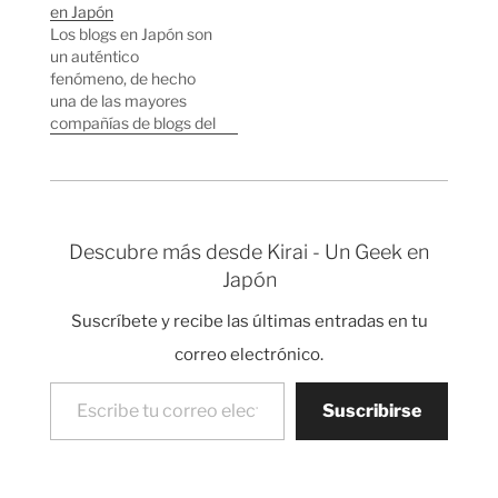
recomendación del
programador que se
en Japón
padre de Carlos. 2.-
encargaría de
Los blogs en Japón son
Software Development
desarrollar una
un auténtico
for Small Teams, creo
aplicación web para
fenómeno, de hecho
que es el siguiente
enseñar Japonés de
una de las mayores
paso después de leer
forma interactiva. El
compañías de blogs del
Peopleware. 3.-
sistema deberá ser
mundo es japonesa.
Concrete
capaz de memorizar
Los japoneses con
Mathematics: A
los avances de…
todo lo que sea nuevo
Foundation for…
son bastante
exagerados y se lo
Descubre más desde Kirai - Un Geek en
toman muy en serio.
Japón
Por ejemplo, en una
librería de pueblo
Suscríbete y recibe las últimas entradas en tu
japonesa podemos ver
una…
correo electrónico.
Escribe tu correo electrónico…
Suscribirse