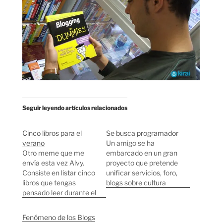
Seguir leyendo artículos relacionados
Cinco libros para el
Se busca programador
verano
Un amigo se ha
Otro meme que me
embarcado en un gran
envía esta vez Alvy.
proyecto que pretende
Consiste en listar cinco
unificar servicios, foro,
libros que tengas
blogs sobre cultura
pensado leer durante el
japonesa en Internet.
verano. 1.-La Nausea
Ahora mismo están
de Jean-Paul Sartre,
buscando un
Fenómeno de los Blogs