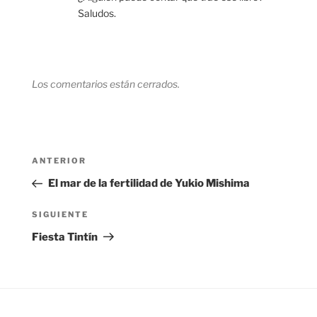
Saludos.
Los comentarios están cerrados.
Navegación
Entrada
ANTERIOR
de
anterior:
El mar de la fertilidad de Yukio Mishima
entradas
Siguiente
SIGUIENTE
entrada
Fiesta Tintín