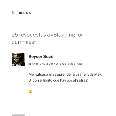
CATEGORÍAS
BLOGS
25 respuestas a «Blogging for
dummies»
Keyser Sozé
MAYO 24, 2007 A LAS 3:56 AM
Me gutsaria más aprender a usar el 3ds Max
8 (con el librito que hay por ahí atrás)