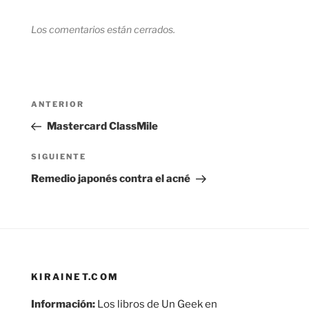
Los comentarios están cerrados.
Navegación
Entrada
ANTERIOR
de
anterior:
Mastercard ClassMile
entradas
Siguiente
SIGUIENTE
entrada
Remedio japonés contra el acné
KIRAINET.COM
Información:
Los libros de Un Geek en