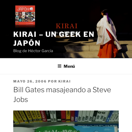
Saltar
al
contenido
KIRAI – UN GEEK EN
JAPÓN
Blog de Héctor García
Menú
PUBLICADO
MAYO 26, 2006
POR
KIRAI
EL
Bill Gates masajeando a Steve
Jobs