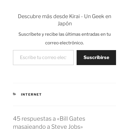
Descubre más desde Kirai - Un Geek en
Japón
Suscríbete y recibe las últimas entradas en tu
correo electrónico.
Escribe tu correo electrónico…
Suscribirse
CATEGORÍAS
INTERNET
45 respuestas a «Bill Gates
masajeando a Steve Jobs»