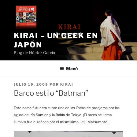
Saltar
al
contenido
KIRAI – UN GEEK EN
JAPÓN
Blog de Héctor García
Menú
PUBLICADO
JULIO 19, 2005
POR
KIRAI
EL
Barco estilo “Batman”
Este barco futurista cubre una de las líneas de pasajeros por las
aguas del
río Sumida
y la
Bahía de Tokyo
. ¡El barco se llama
Himiko fue diseñado por el mismísimo Leiji Matsumoto!