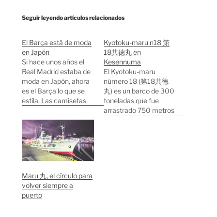
Seguir leyendo artículos relacionados
El Barça está de moda
Kyotoku-maru n18 第
en Japón
18共徳丸 en
Si hace unos años el
Kesennuma
Real Madrid estaba de
El Kyotoku-maru
moda en Japón, ahora
número 18 (第18共徳
es el Barça lo que se
丸) es un barco de 300
estila. Las camisetas
toneladas que fue
de Ronaldinho triunfan,
arrastrado 750 metros
comentan los partidos
hacia el interior por el
en las noticias, salen en
tsunami del 2011. El
primera plana en los
nombre de todos los
periódicos de deportes,
barcos japoneses
salen en los anuncios...
termina en maru 丸,
Periódico japonés. Los
que significa
Maru 丸, el círculo para
5 símbolos más…
literalmente "círculo".
volver siempre a
Dicen que maru 丸
puerto
simboliza la salida
desde el puerto, el…