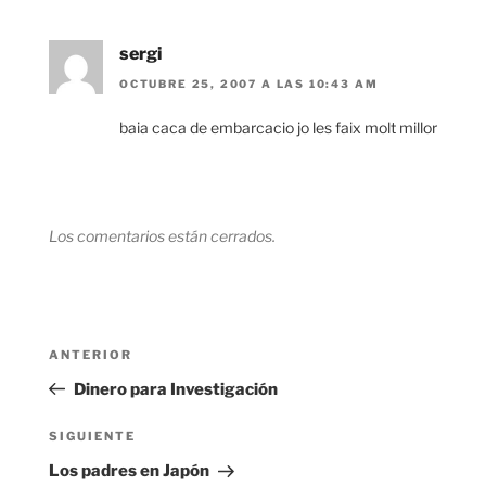
sergi
OCTUBRE 25, 2007 A LAS 10:43 AM
baia caca de embarcacio jo les faix molt millor
Los comentarios están cerrados.
Navegación
Entrada
ANTERIOR
de
anterior:
Dinero para Investigación
entradas
Siguiente
SIGUIENTE
entrada
Los padres en Japón