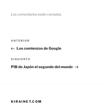
Los comentarios están cerrados.
Navegación
Entrada
ANTERIOR
de
anterior:
Los comienzos de Google
entradas
Siguiente
SIGUIENTE
entrada
PIB de Japón el segundo del mundo
KIRAINET.COM