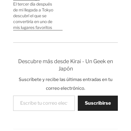
usando el minibús
El tercer día después
Hachiko. Actualización:
de mi llegada a Tokyo
veo que me comienza
descubrí el que se
a fallar la memoria, ya
convertiría en uno de
puse una foto sobre
mis lugares favoritos
este bus pero se
de Japón. El cruce de
trataba del cartelito…
Shibuya, iluminado por
centenares de neones
y por cinco pantallas
gigantes (hasta hace
Descubre más desde Kirai - Un Geek en
poco eran tres), es uno
Japón
de los lugares más
famosos de Japón…
Suscríbete y recibe las últimas entradas en tu
correo electrónico.
Escribe tu correo electrónico…
Suscribirse