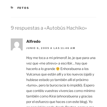
CATEGORÍAS
FOTOS
9 respuestas a «Autobús Hachiko»
Alfredo
JUNIO 6, 2005 A LAS 11:46 AM
Hoy me toca a mi primero!! Je, je que para una
vez que «me atrevo» a escribir… hay que
hacerlo a lo grande
Enhorabuena a los
Vulcanus que están allí y a los nuevos (ojalá y
hubiese estado yo también allí el próximo
«turno», pero la burocracia lo impidió). Espero
que contéis vuestras vivencias como mínimo
también como Kirai (ehnorabuena y gracias
por el esfuerzo que haces con este blog). Yo