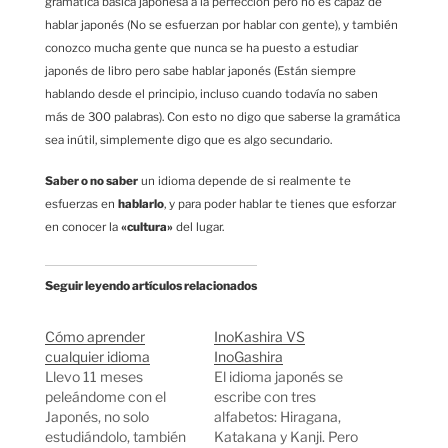
gramática básica japonesa a la perfección pero no es capaz de
hablar japonés (No se esfuerzan por hablar con gente), y también
conozco mucha gente que nunca se ha puesto a estudiar
japonés de libro pero sabe hablar japonés (Están siempre
hablando desde el principio, incluso cuando todavía no saben
más de 300 palabras). Con esto no digo que saberse la gramática
sea inútil, simplemente digo que es algo secundario.
Saber o no saber
un idioma depende de si realmente te
esfuerzas en
hablarlo
, y para poder hablar te tienes que esforzar
en conocer la
«cultura»
del lugar.
Seguir leyendo artículos relacionados
Cómo aprender
InoKashira VS
cualquier idioma
InoGashira
Llevo 11 meses
El idioma japonés se
peleándome con el
escribe con tres
Japonés, no solo
alfabetos: Hiragana,
estudiándolo, también
Katakana y Kanji. Pero