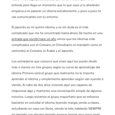
enteras pero llega un momento que lo que oyes a tu alrededor
empieza a no parecer un idioma extraterrestre, y poco a poco te
vas comunicando con tu entorno.
El japonés es mi quinto idioma, y es sin duda es el más
complicado que me he encontrado hasta ahora. De hecho en una
entrada que escribí hace un año
vimos que los idiomas más
complicados son el Coreano, el Chino(tanto el mandarín como el
cantonés), el Coreano, el Árabe y el Japonés.
Los extranjeros que conozco que viven aquí los puedo dividir
más o menos en tres grupos según su curva de aprendizaje del
idioma. Primero está el grupo que realmente no le importa
aprender el idioma, y simplemente aprenden según van oyendo o
viendo. Al cabo de dos años viviendo aquí son capaces de
chapurrear algo y mantener una conversación simple de algunos
minutos. Luego estamos el grupo mayoritario que se esfuerza
bastante en estudiar el idioma, leyendo manga, yendo a clases,
estudiando en casa con libros, viendo la tele, hablando SIEMPRE
en japonés con alguien japonés aunque tengas muy poco nivel