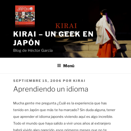
Saltar
al
contenido
KIRAI – UN GEEK EN
JAPÓN
Blog de Héctor García
Menú
PUBLICADO
SEPTIEMBRE 15, 2006
POR
KIRAI
EL
Aprendiendo un idioma
Mucha gente me pregunta ¿Cuál es la experiencia que has
tenido en Japón que más te ha marcado? Sin duda alguna, tener
que aprender el idioma japonés viviendo aquí es algo increíble.
Todo el mundo que haya salido a vivir unos años al extranjero
habrá vivido algo parecido, esos primeros meses que no te