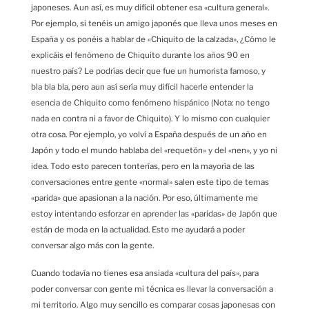
japoneses. Aun así, es muy difícil obtener esa «cultura general».
Por ejemplo, si tenéis un amigo japonés que lleva unos meses en
España y os ponéis a hablar de «Chiquito de la calzada», ¿Cómo le
explicáis el fenómeno de Chiquito durante los años 90 en
nuestro país? Le podrías decir que fue un humorista famoso, y
bla bla bla, pero aun así sería muy difícil hacerle entender la
esencia de Chiquito como fenómeno hispánico (Nota: no tengo
nada en contra ni a favor de Chiquito). Y lo mismo con cualquier
otra cosa. Por ejemplo, yo volví a España después de un año en
Japón y todo el mundo hablaba del «requetón» y del «nen», y yo ni
idea. Todo esto parecen tonterías, pero en la mayoría de las
conversaciones entre gente «normal» salen este tipo de temas
«parida» que apasionan a la nación. Por eso, últimamente me
estoy intentando esforzar en aprender las «paridas» de Japón que
están de moda en la actualidad. Esto me ayudará a poder
conversar algo más con la gente.
Cuando todavía no tienes esa ansiada «cultura del país», para
poder conversar con gente mi técnica es llevar la conversación a
mi territorio. Algo muy sencillo es comparar cosas japonesas con