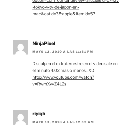
option=com_content&view=article&id=174:tv
-tokyo-y-tv-de-japon-en-
mac&catid=38:apple&Itemid=57
NinjaPixel
MAYO 12, 2010 A LAS 11:51 PM
Disculpen el extraterrestre en el video sale en
el minuto 4:02 mas o menos.. XD
http://www.youtube.com/watch?
v=RwmXyvZ4L2s
riyiqh
MAYO 13, 2010 A LAS 12:12 AM