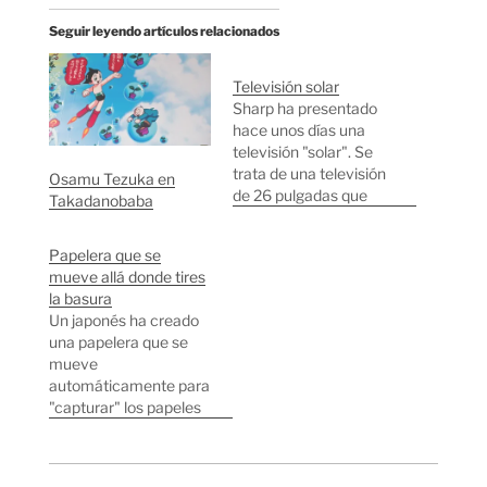
Seguir leyendo artículos relacionados
Televisión solar
Sharp ha presentado
hace unos días una
televisión "solar". Se
trata de una televisión
Osamu Tezuka en
de 26 pulgadas que
Takadanobaba
consume más o menos
la mitad de lo que suele
Papelera que se
consumir una pantalla
mueve allá donde tires
plana del mismo
la basura
tamaño. Lo original es
Un japonés ha creado
que quieren
una papelera que se
comercializarla con
mueve
una placa solar que
automáticamente para
tendrá más o menos…
"capturar" los papeles
que le tires. La idea la
tuvo al ver una
papelera que hacía lo