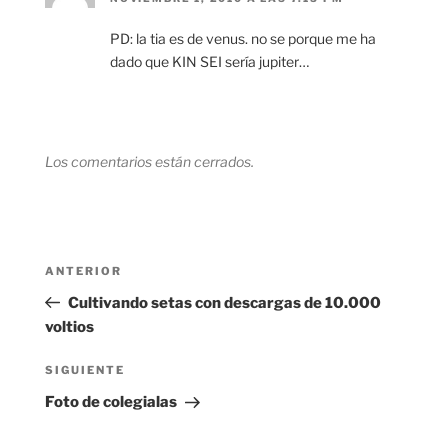
PD: la tia es de venus. no se porque me ha
dado que KIN SEI sería jupiter…
Los comentarios están cerrados.
Navegación
Entrada
ANTERIOR
de
anterior:
Cultivando setas con descargas de 10.000
entradas
voltios
Siguiente
SIGUIENTE
entrada
Foto de colegialas