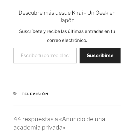
propio en un anuncio
de los caramelos Frisk.
Descubre más desde Kirai - Un Geek en
Para conseguirlo ha
Japón
robotizado una
papelera y ha usado un
Suscríbete y recibe las últimas entradas en tu
Kinect para detectar
el…
correo electrónico.
Escribe tu correo electrónico…
Suscribirse
CATEGORÍAS
TELEVISIÓN
44 respuestas a «Anuncio de una
academia privada»