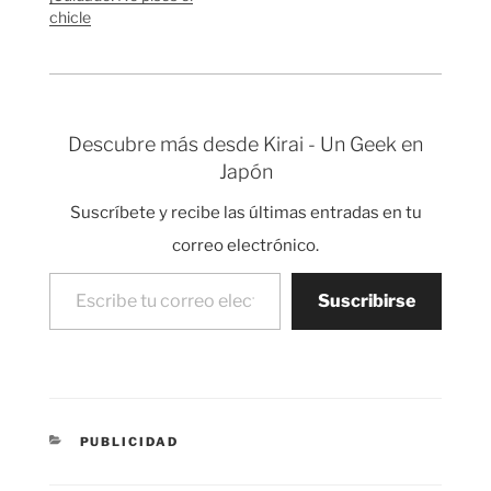
la marca coreana
chicle
LOTTE. Lotte ha
lanzado un nuevo
chicle llamado…
Descubre más desde Kirai - Un Geek en
Japón
Suscríbete y recibe las últimas entradas en tu
correo electrónico.
Escribe tu correo electrónico…
Suscribirse
CATEGORÍAS
PUBLICIDAD