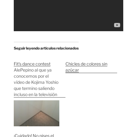
Seguir leyendo artículos relacionados
Fit’s dance contest
Chicles de colores sin
AlePepino al que ya
azúcar
conocemos por el
vídeo de Kojima Yoshio
que termino saliendo
incluso en la televisión
japonesa acaba de
publicar un nuevo
vídeo para participar
en un concurso de
vídeos viral para los
nuevos chicles Fit's de
¡Cuidado! No pises el