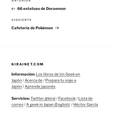
Entrada
ANTERIOR
de
anterior:
66 estatuas de Doraemon
entradas
Siguiente
SIGUIENTE
entrada
Cafetería de Pokémon
KIRAINET.COM
Información:
Los libros de Un Geek en
Japón
/
Acerca de
/
Prepara tu viaje a
Japón
/
Aprende japonés
Servicios:
Twitter @kirai
/
Facebook
/
Lista de
correo
/
A geek in Japan (English)
/
Héctor García