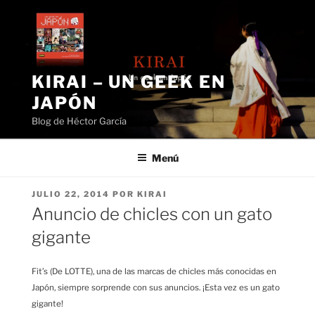
Saltar
al
contenido
KIRAI – UN GEEK EN
JAPÓN
Blog de Héctor García
Menú
PUBLICADO
JULIO 22, 2014
POR
KIRAI
EL
Anuncio de chicles con un gato
gigante
Fit’s (De LOTTE), una de las marcas de chicles más conocidas en
Japón, siempre sorprende con sus anuncios. ¡Esta vez es un gato
gigante!